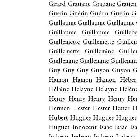
Girard
Gratiane
Gratiane
Gratie
Guerin
Guérin
Guérin
Guérin
G
Guillaume
Guillaume
Guillaume
Guillaume
Guillaume
Guillebe
Guillemette
Guillemette
Guille
Guillemette
Guillemine
Guille
Guillemine
Guillemine
Guillemin
Guy
Guy
Guy
Guyon
Guyon
G
Hamon
Hamon
Hamon
Héber
Hélaine
Helayne
Hélayne
Hélèn
Henry
Henry
Henry
Henry
He
Hermen
Hester
Hester
Hester
H
Hubert
Hugues
Hugues
Hugues
Huguet
Innocent
Isaac
Isaac
Is