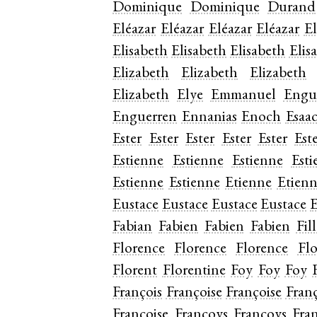
Dominique
Dominique
Durand
Eléazar
Eléazar
Eléazar
Eléazar
El
Elisabeth
Elisabeth
Elisabeth
Elis
Elizabeth
Elizabeth
Elizabeth
Elizabeth
Elye
Emmanuel
Engu
Enguerren
Ennanias
Enoch
Esaa
Ester
Ester
Ester
Ester
Ester
Est
Estienne
Estienne
Estienne
Esti
Estienne
Estienne
Etienne
Etien
Eustace
Eustace
Eustace
Eustace
E
Fabian
Fabien
Fabien
Fabien
Fil
Florence
Florence
Florence
Fl
Florent
Florentine
Foy
Foy
Foy
François
Françoise
Françoise
Franç
Françoise
Francoys
Francoys
Fra