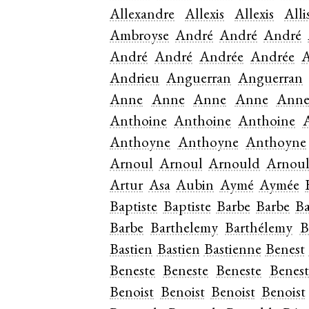
Allexandre
Allexis
Allexis
Alli
Ambroyse
André
André
André
André
André
Andrée
Andrée
A
Andrieu
Anguerran
Anguerran
Anne
Anne
Anne
Anne
Ann
Anthoine
Anthoine
Anthoine
Anthoyne
Anthoyne
Anthoyne
Arnoul
Arnoul
Arnould
Arnou
Artur
Asa
Aubin
Aymé
Aymée
Baptiste
Baptiste
Barbe
Barbe
Ba
Barbe
Barthelemy
Barthélemy
B
Bastien
Bastien
Bastienne
Benest
Beneste
Beneste
Beneste
Benest
Benoist
Benoist
Benoist
Benoist