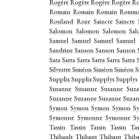
Rogère
Rogère
Rogère
Rogère
Ro
Romain
Romain
Romain
Romma
Rouland
Roze
Saincte
Saincte
Salomon
Salomon
Salomon
Sa
Samuel
Samuel
Samuel
Samuel
Sandrine
Sanson
Sanson
Sanson
Sara
Sarra
Sarra
Sarra
Sarra
Sarra
Silvestre
Siméon
Siméon
Siméon
S
Supplix
Supplix
Supplys
Supplys
Susanne
Susanne
Susanne
Suz
Suzanne
Suzanne
Suzanne
Suza
Symon
Symon
Symon
Symon
S
Symonne
Symonne
Symonne
S
Tassin
Tassin
Tassin
Tassin
Tas
Thibault
Thibaut
Thibaut
Thib