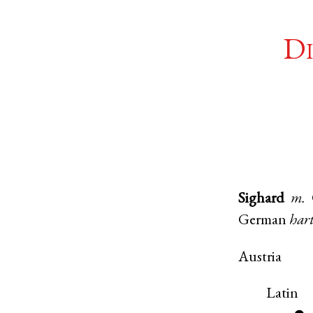
Di
Sighard
m.
German
har
Austria
Latin