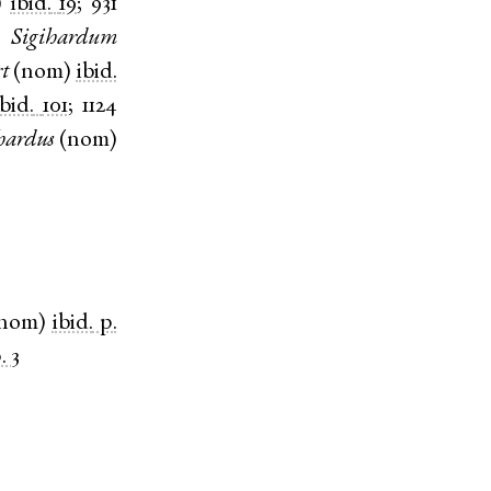
)
ibid.
19
;
931
,
Sigihardum
t
(
nom
)
ibid.
ibid.
101
;
1124
hardus
(
nom
)
nom
)
ibid.
p.
. 3