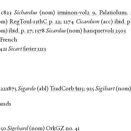
c823
Sichardus
(
nom
)
irminon-vol2
9, Palatiolum
;
om
)
RegToul-13thC
p. 22
;
1274
Cicardum
(
acc
)
ibid.
p
om
)
ibid.
p. 27
;
1378
Sicardus
(
nom
)
hanquetvol1
2503
 French
1421
Sicart
favier
1213
822x875
Sigardo
(
abl
)
TradCorb
§115
;
925
Sigihart
(
nom
ands
850
Sigehard
(
nom
)
OrkGZ
no. 41