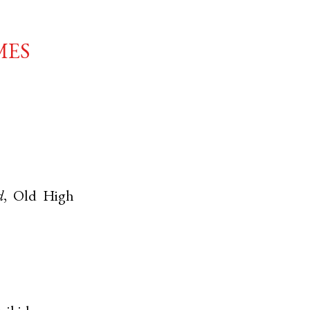
mes
d
,
Old High