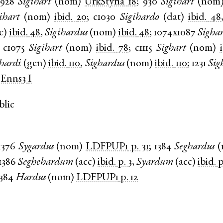
928
Sigihart
(
nom
)
UrkStyria
18
;
930
Sigihart
(
nom
ihart
(
nom
)
ibid.
20
;
c1030
Sigihardo
(
dat
)
ibid.
48
c
)
ibid.
48
,
Sigihardus
(
nom
)
ibid.
48
;
1074x1087
Sighar
;
c1075
Sigihart
(
nom
)
ibid.
78
;
c1115
Sighart
(
nom
)
hardi
(
gen
)
ibid.
110
,
Sighardus
(
nom
)
ibid.
110
;
1231
Sig
Enns3
I
blic
1376
Sygardus
(
nom
)
LDFPUP1
p. 31
;
1384
Seghardus
(
1386
Seghehardum
(
acc
)
ibid.
p. 3
,
Syardum
(
acc
)
ibid.
p
1384
Hardus
(
nom
)
LDFPUP1
p. 12