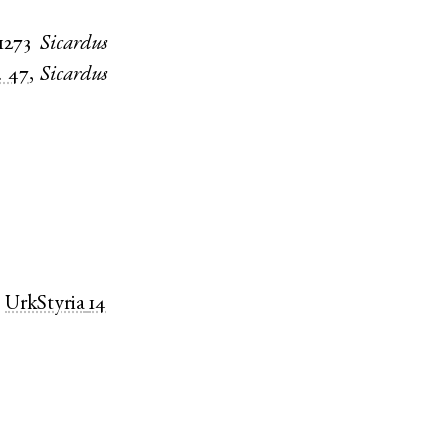
1273
Sicardus
. 47
,
Sicardus
)
UrkStyria
14