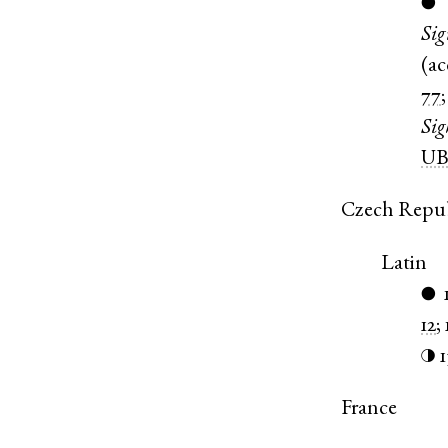
●
Sig
(
ac
77
Sig
UB
Czech Repu
Latin
●
12
;
◑
France