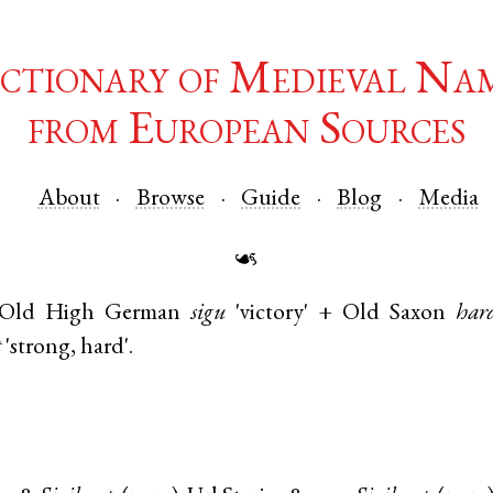
ctionary of Medieval Na
from European Sources
About
Browse
Guide
Blog
Media
☙
Old High German
sigu
'victory' +
Old Saxon
har
t
'strong, hard'.