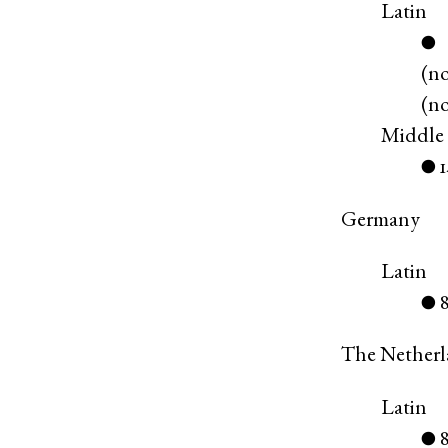
Latin
●
(
n
(
n
Middle
●
Germany
Latin
●
The Netherl
Latin
●