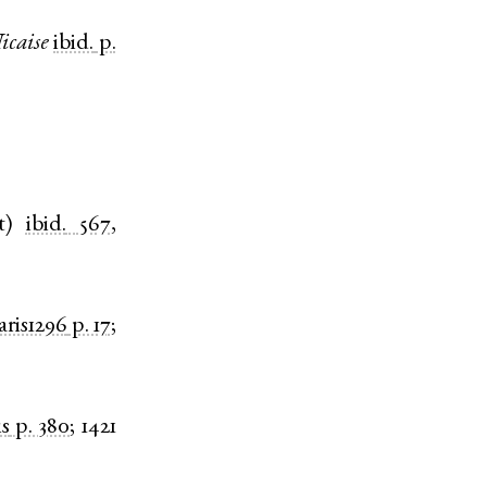
icaise
ibid.
p.
t
)
ibid.
567
,
aris1296
p. 17
;
s
p. 380
;
1421