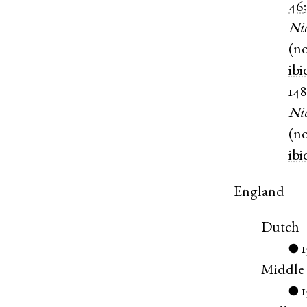
46
Nic
(
n
ibi
148
Nic
(
n
ibi
England
Dutch
●
Middle
●