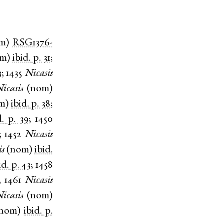
m
)
RSG1376-
om
)
ibid.
p. 31
;
3
;
1435
Nicasis
icasis
(
nom
)
m
)
ibid.
p. 38
;
d.
p. 39
;
1450
;
1452
Nicasis
is
(
nom
)
ibid.
id.
p. 43
;
1458
;
1461
Nicasis
icasis
(
nom
)
nom
)
ibid.
p.