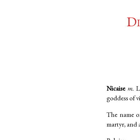
Di
Nicaise
m.
L
goddess of v
The name of 
martyr, and 