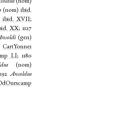
soldus
(
nom
)
s
(
nom
)
ibid.
)
ibid.
XVII
;
bid.
XX
;
1127
nsoldi
(
gen
)
)
CartYonne1
amp
LI
;
1180
dus
(
nom
)
292
Ansoldus
DdOurscamp