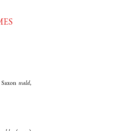
mes
 Saxon
wald
,