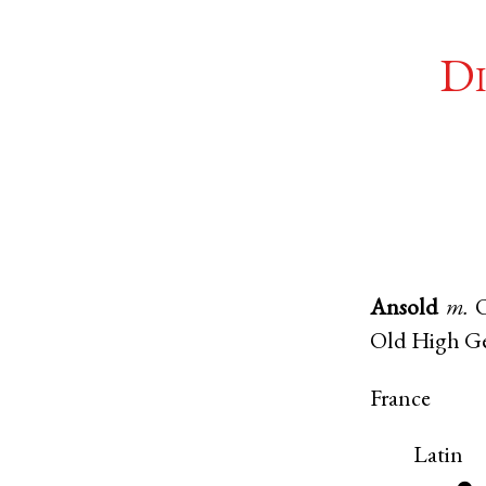
Di
Ansold
m.
Old High G
France
Latin