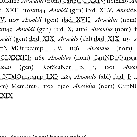
1101x1120
Ansoldus
(
nom
)
CartStPC
XXIV
;
1101x1129
An
d.
XXII
;
1102x1144
Ansoldi
(
gen
)
ibid.
XLV
,
Ansoldu
LV
;
1107
Ansoldi
(
gen
)
ibid.
XVII
,
Ansoldus
(
nom
5x1149
Ansoldi
(
gen
)
ibid.
X
;
a1116
Ansoldus
(
nom
)
i
soldi
(
gen
)
ibid.
XIX
,
Ansoldo
(
abl
)
ibid.
XIX
;
1154
A
rtNDdOurscamp
LIV
;
1156
Ansoldus
(
nom
CLXXXIII
;
1169
Ansoldus
(
nom
)
CartNDdOursc
soldi
(
gen
)
RotScaNor
p. 3
;
1201
Ansol
rtNDdOurscamp
LXI
;
1285
Ansoudo
(
abl
)
ibid.
I
;
1
om
)
MemBret-I
1102
;
1300
Ansoldus
(
nom
)
CartN
XXIX