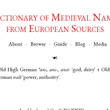
ctionary of Medieval Na
from European Sources
About
Browse
Guide
Blog
Media
☙
Old High German
*ans, ans-, ansi-
'god, deity' +
Old
erman
walt
'power, authority'.