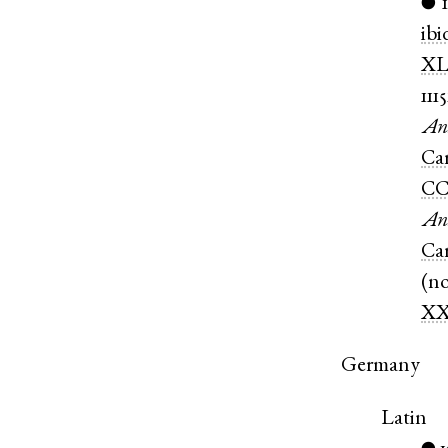
●
ibi
X
111
An
Ca
CC
An
Ca
(
n
X
Germany
Latin