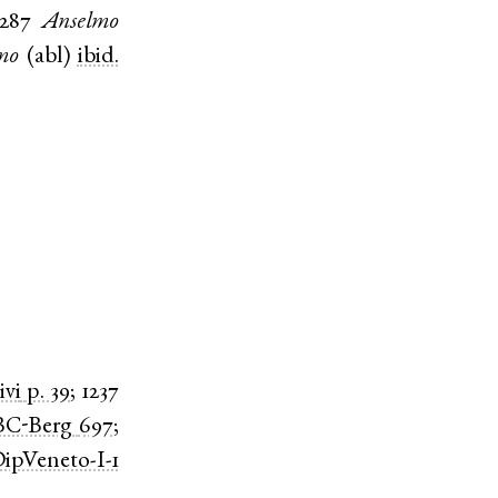
1287
Anselmo
mo
(
abl
)
ibid.
ivi
p. 39
;
1237
BC-Berg
697
;
ipVeneto-I-1