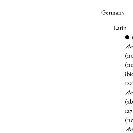
Germany
Latin
●
An
(
n
(
n
ibi
122
An
(
ab
12
(
n
An