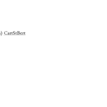
m
)
CartStBert