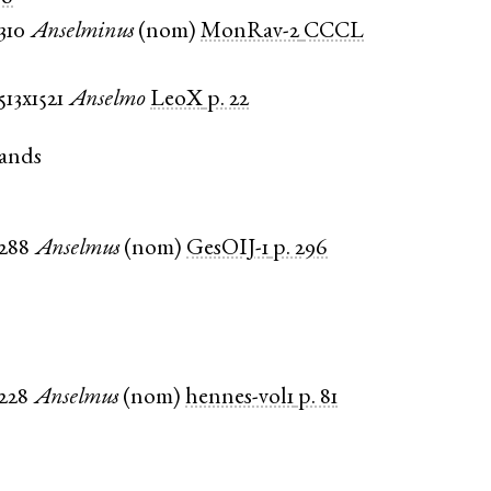
1310
Anselminus
(
nom
)
MonRav-2
CCCL
513x1521
Anselmo
LeoX
p. 22
ands
1288
Anselmus
(
nom
)
GesOIJ-1
p. 296
1228
Anselmus
(
nom
)
hennes-vol1
p. 81