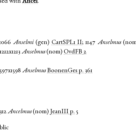
sed with
Ancel
.
1066
Anselmi
(
gen
)
CartSPL1
II
;
1147
Anselmus
(
no
1212x1213
Anselmus
(
nom
)
OvdFB
2
1597x1598
Anselmus
BoonenGes
p. 361
312
Ancelmus
(
nom
)
JeanIII
p. 5
blic