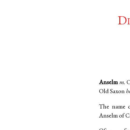
Di
Anselm
m.
O
Old Saxon
h
The name of
Anselm of C