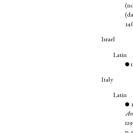
(
n
(
da
34
Israel
Latin
1
●
Italy
Latin
●
An
129
p. 