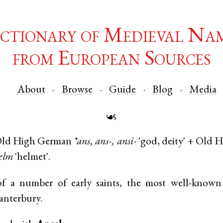
ctionary of Medieval Na
from European Sources
About
Browse
Guide
Blog
Media
☙
ld High German
*ans, ans-, ansi-
'god, deity' +
Old H
elm
'helmet'.
 a number of early saints, the most well-known
anterbury.