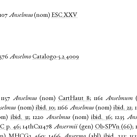
1107
Anselmus
(
nom
)
ESC
XXV
h
1576
Anselmo
Catalogo-5.2
4009
1157
Anselmus
(
nom
)
CartHaut
8
;
1161
Anselmum
selmus
(
nom
)
ibid.
10
;
1166
Anselmus
(
nom
)
ibid.
21
;
om
)
ibid.
31
;
1220
Anselmus
(
nom
)
ibid.
36
;
1235
Ans
LC
p. 46
;
14thCx1478
Ansermii
(
gen
)
Ob-SPVn
(66)
;
en
)
MHCG2
460
;
1466
Ansermo
(
abl
)
ibid.
233
;
153