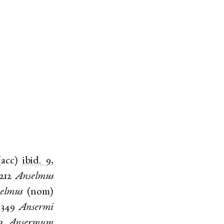
(
acc
)
ibid.
9
,
1212
Anselmus
elmus
(
nom
)
1349
Ansermi
3
Ansermum