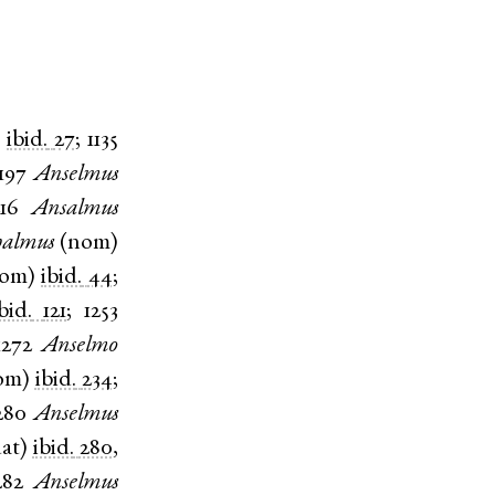
)
ibid.
27
;
1135
197
Anselmus
216
Ansalmus
almus
(
nom
)
om
)
ibid.
44
;
bid.
121
;
1253
1272
Anselmo
om
)
ibid.
234
;
280
Anselmus
at
)
ibid.
280
,
282
Anselmus