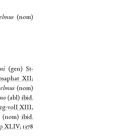
elmus
(
nom
)
mi
(
gen
)
St-
osaphat
XII
;
elmus
(
nom
)
mo
(
abl
)
ibid.
eg-volI
XIII,
(
nom
)
ibid.
p
XLIV
;
1378