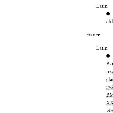
Latin
●
ch
France
Latin
●
Ba
112
cla
17
B
XX
An