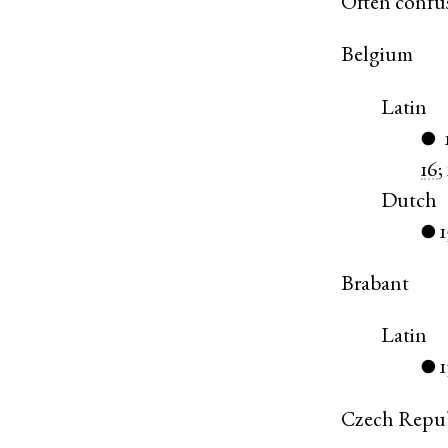
Often confu
Belgium
Latin
●
16
;
Dutch
●
Brabant
Latin
1
●
Czech Repu