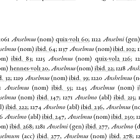
1061
Anselmus
(
nom
)
quix-vol1
60
;
1122
Anselmi
(
gen
selmus
(
nom
)
ibid.
64
;
1137
Anselmus
(
nom
)
ibid.
102
;
1
om
)
ibid.
83
;
1215
Anselmus
(
nom
)
quix-vol2
126
;
1
om
)
hennes-vol1
20
,
Anselmus
(
nom
)
ibid.
22
;
1218
Ansh
d.
32
;
1219
Anselmus
(
nom
)
ibid.
39
;
1220
Anshelmus
(
n
1
Anselmus
(
nom
)
ibid.
55
;
1245
Anselmus
(
nom
)
i
selmus
(
nom
)
ibid.
147
;
1271
Anselmo
(
abl
)
ibid.
215
;
l
)
ibid.
222
;
1274
Anselmo
(
abl
)
ibid.
236
,
Anselmus
(
n
76
Anselmo
(
abl
)
ibid.
247
,
Anselmus
(
nom
)
ibid.
250
;
1
om
)
ibid.
268
;
1281
Anselmi
(
gen
)
ibid.
277
,
Anselmo
(
d
selmum
(
acc
)
ibid.
277
,
Anselmus
(
nom
)
ibid.
278
;
1