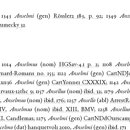
1343
Anselmi
(
gen
)
Rössler2
183, p. 92
;
1349
Anz
lumecky
32
1014
Anselmus
(
nom
)
HGSav-4.1
p. 2
;
1108
Ansel
rnard-Romans
no. 155
;
1123
Anselmi
(
gen
)
CartNDJ
5x1136
Anselmi
(
gen
)
CartYonne1
CXXXIX
;
1142
Ans
irvaux-12thc
9
;
1157
Ansellus
(
nom
)
ibid.
32
;
1179
Ansel
6
,
Anselmus
(
nom
)
ibid.
176
;
1257
Ansello
(
abl
)
ArrestR
MV
,
Anselmus
(
nom
)
ibid.
XIII, BMV
;
1258
Ansellus
I, Candlemas
;
1275
Anselmi
(
gen
)
CartNDdOurscam
celmo
(
dat
)
hanquetvol1
2010
,
Anselmi
(
gen
)
ibid.
171