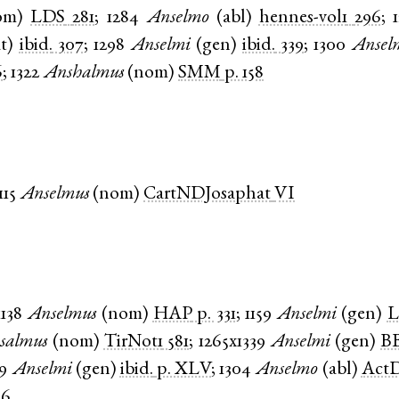
om
)
LDS
281
;
1284
Anselmo
(
abl
)
hennes-vol1
296
;
t
)
ibid.
307
;
1298
Anselmi
(
gen
)
ibid.
339
;
1300
Ansel
6
;
1322
Anshalmus
(
nom
)
SMM
p. 158
115
Anselmus
(
nom
)
CartNDJosaphat
VI
1138
Anselmus
(
nom
)
HAP
p. 331
;
1159
Anselmi
(
gen
)
L
salmus
(
nom
)
TirNot1
581
;
1265x1339
Anselmi
(
gen
)
B
9
Anselmi
(
gen
)
ibid.
p. XLV
;
1304
Anselmo
(
abl
)
ActD
56