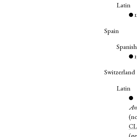
Latin
●
Spain
Spanis
●
Switzerland
Latin
●
An
(
n
C
(
g