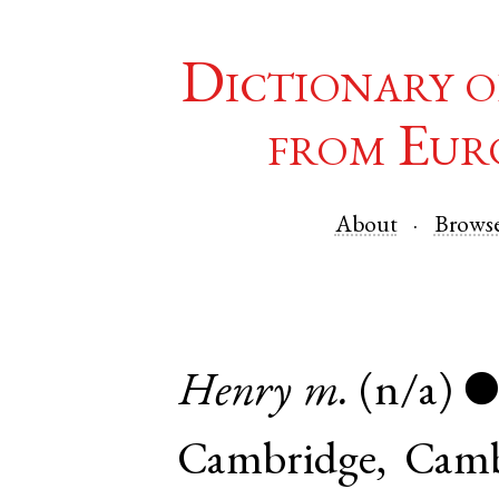
Dictionary o
from Eur
About
Brows
Henry
m.
(n/a)
Cambridge
,
Camb