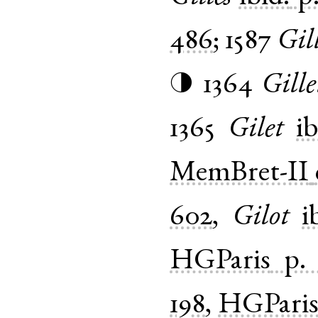
486
;
1587
Gil
1364
Gille
◑
1365
Gilet
ib
MemBret-II
602
,
Gilot
i
HGParis
p.
198
,
HGPari