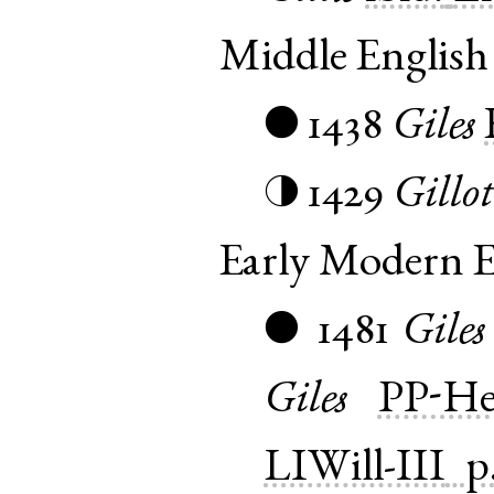
Middle English
1438
Giles
●
1429
Gillot
◑
Early Modern E
1481
Giles
●
Giles
PP-H
LIWill-III
p