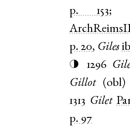
p. 153
;
ArchReimsII
p. 20
,
Giles
i
1296
Gil
◑
Gillot
(
obl
1313
Gilet
Par
p. 97