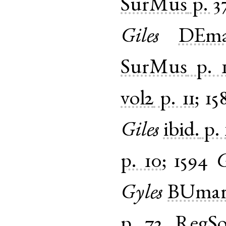
SurMus
p. 3
Giles
DEma
SurMus
p. 
vol2
p. 11
;
15
Giles
ibid.
p. 
p. 10
;
1594
G
Gyles
BUmar
p. 72
,
RegS