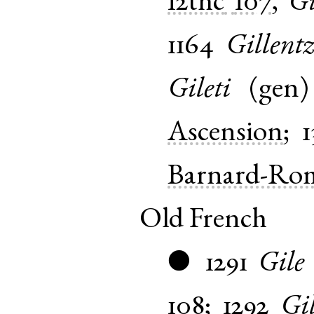
12thc
107
,
Gi
1164
Gillentz
Gileti
(
gen
Ascension
;
1
Barnard-Ro
Old French
1291
Gile
●
108
;
1292
Gi