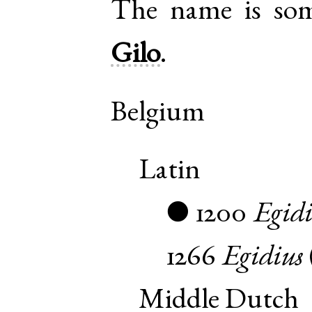
The name is som
Gilo
.
Belgium
Latin
1200
Egidi
●
1266
Egidius
Middle Dutch