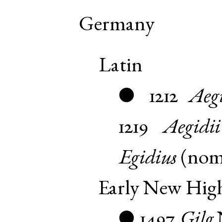
Germany
Latin
1212
Aegi
●
1219
Aegidii
Egidius
(
no
Early New Hi
1497
Gilg
●