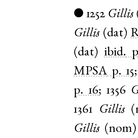
1252
Gillis
●
Gillis
(
dat
)
R
(
dat
)
ibid.
p
MPSA
p. 15
p. 16
;
1356
G
1361
Gillis
(
Gillis
(
nom