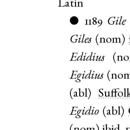
Latin
1189
Gile
●
Giles
(
nom
)
Edidius
(
n
Egidius
(
no
(
abl
)
Suffol
Egidio
(
abl
)