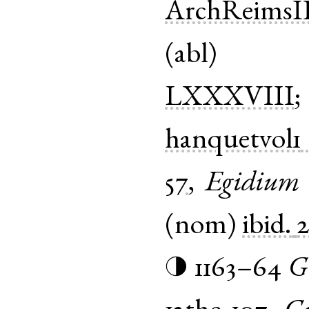
ArchReimsII
(
abl
LXXXVIII
hanquetvol1
57
,
Egidium
(
nom
)
ibid.
1163–64
G
◑