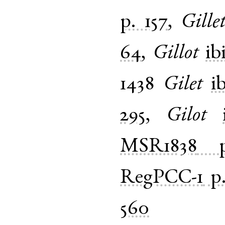
p. 157
,
Gille
64
,
Gillot
ib
1438
Gilet
i
295
,
Gilot
MSR1838
RegPCC-1
p
560