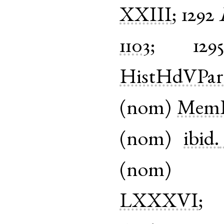
XXIII
;
1292
1103
;
129
HistHdVPar
(
nom
)
MemPi
(
nom
)
ibid.
(
nom
LXXXVI