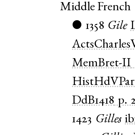
Middle French
1358
Gile
●
ActsCharles
MemBret-II
HistHdVPar
DdB1418
p. 
1423
Gilles
ib