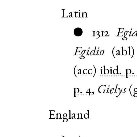
Latin
1312
Egid
●
Egidio
(
abl
(
acc
)
ibid.
p.
p. 4
,
Gielys
(
England