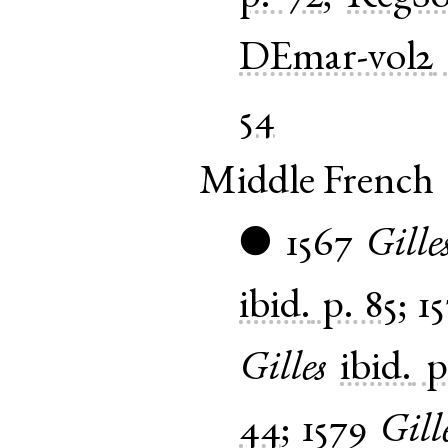
DEmar-vol2
54
Middle French
1567
Gille
●
ibid.
p. 85
;
1
Gilles
ibid.
p
44
;
1579
Gill