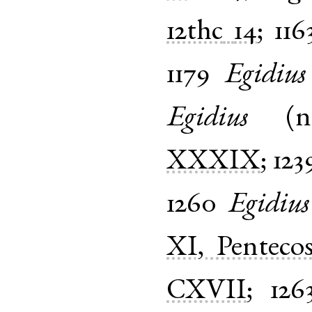
12thc
14
;
116
1179
Egidius
Egidius
(
XXXIX
;
123
1260
Egidius
XI, Pentecos
CXVII
;
126