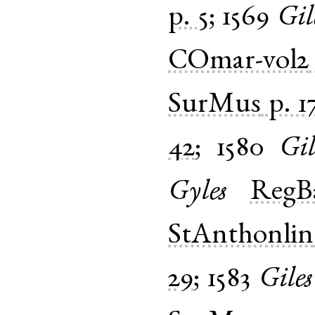
p. 5
;
1569
Gil
COmar-vol2
SurMus
p. 1
42
;
1580
Gil
Gyles
RegB
StAnthonlin
29
;
1583
Giles