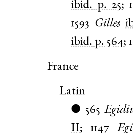
ibid.
p. 25
;
1593
Gilles
i
ibid.
p. 564
;
France
Latin
565
Egidi
●
II
;
1147
Egi