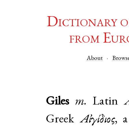
Dictionary o
from Eur
About
Brows
Giles
m.
Latin
A
Greek
Αἰγίδιος
, 