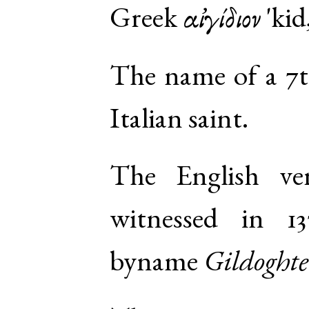
Greek
αἰγίδιον
'kid
The name of a 7t
Italian saint.
The English ve
witnessed in 13
byname
Gildoghte