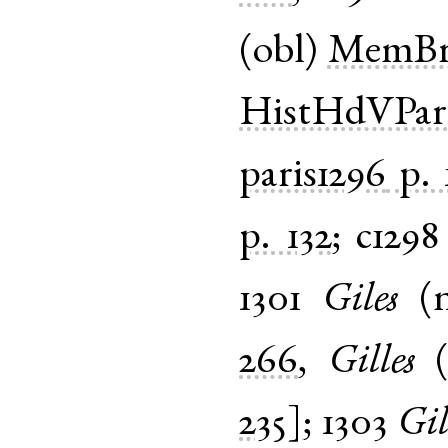
(
obl
)
MemBr
HistHdVPar
paris1296
p. 
p. 132
;
c1298
1301
Giles
(
266
,
Gilles
235]
;
1303
Gil