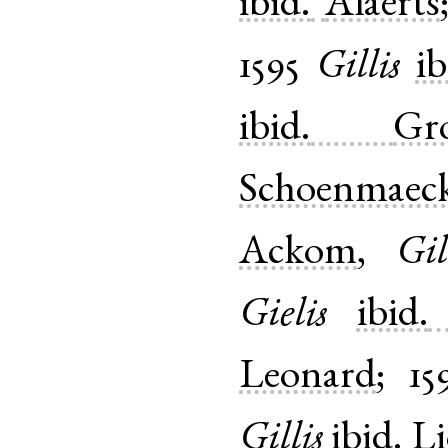
ibid.
Alaerts
1595
Gillis
ib
ibid.
Gr
Schoenmaeck
Ackom
,
Gil
Gielis
ibid.
Leonard
;
15
Gillis
ibid.
Li