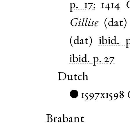
p. 17
;
1414
G
Gillise
(
dat
(
dat
)
ibid.
ibid.
p. 27
Dutch
1597x1598
●
Brabant