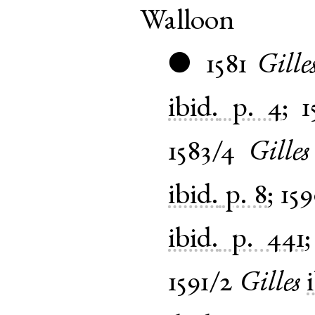
Walloon
1581
Gille
●
ibid.
p. 4
;
1
1583/4
Gilles
ibid.
p. 8
;
15
ibid.
p. 441
1591/2
Gilles