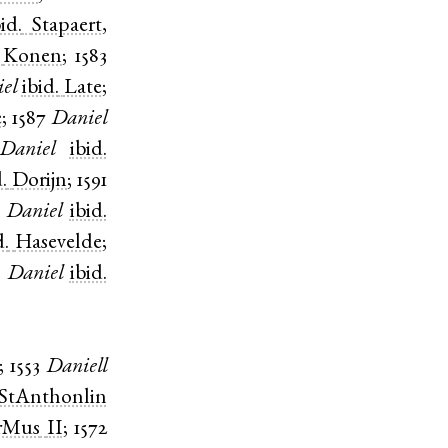
bid.
Stapaert
,
Konen
;
1583
el
ibid.
Late
;
e
;
1587
Daniel
Daniel
ibid.
d.
Dorijn
;
1591
Daniel
ibid.
d.
Hasevelde
;
Daniel
ibid.
;
1553
Daniell
StAnthonlin
rMus
II
;
1572