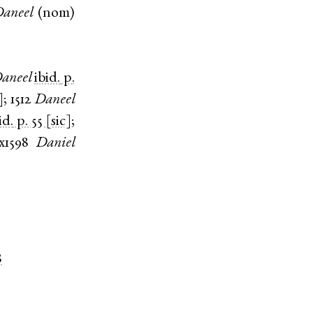
aneel
(
nom
)
aneel
ibid.
p.
]
;
1512
Daneel
id.
p. 55 [sic]
;
x1598
Daniel
8