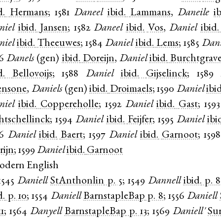
d.
Hermans
;
1581
Daneel
ibid.
Lammans
,
Daneile
i
niel
ibid.
Jansen
;
1582
Daneel
ibid.
Vos
,
Daniel
ibid.
niel
ibid.
Theeuwes
;
1584
Daniel
ibid.
Lems
;
1585
Dani
6
Danels
(
gen
)
ibid.
Doreijn
,
Daniel
ibid.
Burchtgrav
d.
Bellovoijs
;
1588
Daniel
ibid.
Gijselinck
;
1589
ensone
,
Daniels
(
gen
)
ibid.
Droimaels
;
1590
Daniel
ibi
niel
ibid.
Coppereholle
;
1592
Daniel
ibid.
Gast
;
1593
htschellinck
;
1594
Daniel
ibid.
Feijfer
;
1595
Daniel
ibi
6
Daniel
ibid.
Baert
;
1597
Daniel
ibid.
Garnoot
;
1598
rijn
;
1599
Daniel
ibid.
Garnoot
odern English
1545
Daniell
StAnthonlin
p. 5
;
1549
Dannell
ibid.
p. 8
d.
p. 10
;
1554
Daniell
BarnstapleBap
p. 8
;
1556
Daniell
11
;
1564
Danyell
BarnstapleBap
p. 13
;
1569
Daniell'
Su