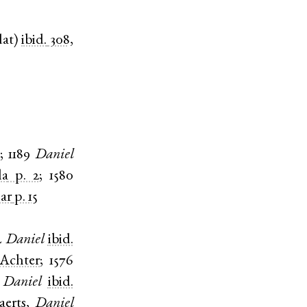
dat
)
ibid.
308,
;
1189
Daniel
la
p. 2
;
1580
ar
p. 15
2
Daniel
ibid.
Achter
;
1576
Daniel
ibid.
aerts
,
Daniel