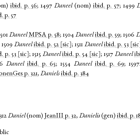
om
)
ibid.
p. 56
;
1497
Daneel
(
nom
)
ibid.
p. 57
;
1499
D
d.
p. 57
1501
Daneel
MPSA
p. 58
;
1504
Daneel
ibid.
p. 59
;
1506
D
;
1509
Daneel
ibid.
p. 52 [sic]
;
1511
Daneel
ibid.
p. 53 [sic
d.
p. 53 [sic]
;
1515
Daneel
ibid.
p. 54 [sic]
;
1517
Daneel
ib
46
Daneel
ibid.
p. 65
;
1554
Daneel
ibid.
p. 69
;
1597
onenGes
p. 321
,
Daniels
ibid.
p. 384
312
Daniel
(
nom
)
JeanIII
p. 32
,
Danielis
(
gen
)
ibid.
p. 1
blic