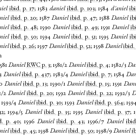
iel
ibid.
p. 17
;
1583
daniel
ibid.
p. 103
;
1584
d'aniel
ib
niel
ibid.
p. 20
;
1587
Daniel
ibid.
p. 47
;
1588
Daniel
ib
niel
ibid.
p. 48
;
1590
Daniel
ibid.
p. 49
;
1591
Daniel
ib
niel
ibid.
p. 50
;
1594
Daniel
ibid.
p. 51
;
1595
Daniel
ib
niel
ibid.
p. 26
;
1597
Daniel
ibid.
p. 52
;
1598
Daniel
ibid.
n
1581
Daniel
RWC
p. 3
;
1581/2
Daniel
ibid.
p. 4
;
1582/3
Da
3
Daniel
ibid.
p. 437
;
1583/4
Daniel
ibid.
p. 7
;
1584
Dan
0
Daniel
ibid.
p. 13
;
1590/1
Daniel
ibid.
p. 15
;
1591
Dani
1/2
Daniel
ibid.
p. 20
;
1592
Daniel
ibid.
p. 22
;
1592/3
D
;
1593/4
Daniel
ibid.
p. 30
;
1593
Daniel
ibid.
p. 564
;
159
32
;
1594/5
Daniel
ibid.
p. 35
;
1595
Daniel
ibid.
p. 37
;
d.
p. 40
;
1596
Daniel
ibid.
p. 43
;
1596/7
Daniel
ibid
niel
ibid.
p. 45
;
1598
Daniel
ibid.
p. 50
;
1598/9
Daniel
i