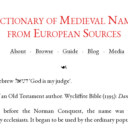
ctionary of Medieval Na
from European Sources
About
Browse
Guide
Blog
Media
☙
ebrew
דניּאל
'God is my judge'.
an Old Testament author. Wycliffite Bible (1395):
Dan
 before the Norman Conquest, the name was 
y ecclesiasts. It began to be used by the ordinary pop