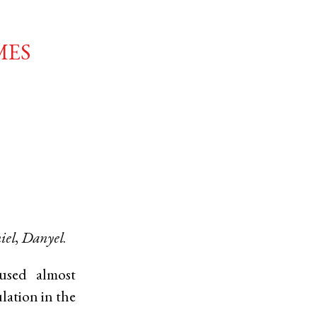
mes
iel
,
Danyel
.
used almost
ulation in the