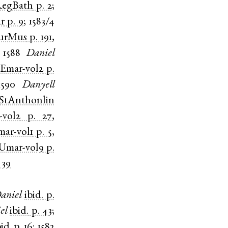
egBath
p. 2
;
r
p. 9
;
1583/4
urMus
p. 191
,
;
1588
Daniel
Emar-vol2
p.
1590
Danyell
StAnthonlin
-vol2
p. 27
,
ar-vol1
p. 5
,
Umar-vol9
p.
 39
aniel
ibid.
p.
el
ibid.
p. 43
;
bid.
p. 16
;
1582