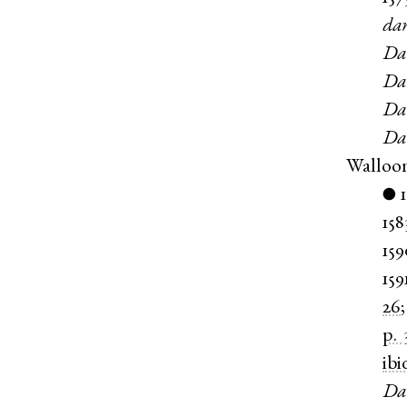
dan
Da
Da
Da
Da
Walloo
●
158
159
159
26
p. 
ibi
Da