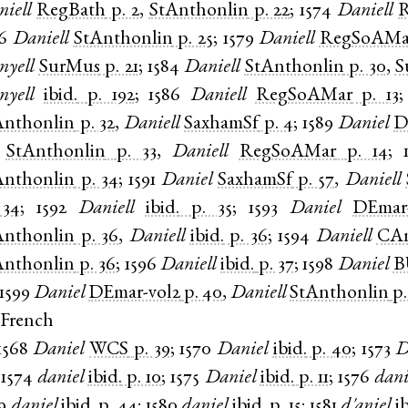
iell
RegBath
p. 2
,
StAnthonlin
p. 22
;
1574
Daniell
R
6
Daniell
StAnthonlin
p. 25
;
1579
Daniell
RegSoAMa
nyell
SurMus
p. 21
;
1584
Daniell
StAnthonlin
p. 30
,
S
nyell
ibid.
p. 192
;
1586
Daniell
RegSoAMar
p. 13
Anthonlin
p. 32
,
Daniell
SaxhamSf
p. 4
;
1589
Daniel
D
,
StAnthonlin
p. 33
,
Daniell
RegSoAMar
p. 14
;
Anthonlin
p. 34
;
1591
Daniel
SaxhamSf
p. 57
,
Daniell
 34
;
1592
Daniell
ibid.
p. 35
;
1593
Daniel
DEmar
Anthonlin
p. 36
,
Daniell
ibid.
p. 36
;
1594
Daniell
CAm
Anthonlin
p. 36
;
1596
Daniell
ibid.
p. 37
;
1598
Daniel
B
1599
Daniel
DEmar-vol2
p. 40
,
Daniell
StAnthonlin
p.
 French
1568
Daniel
WCS
p. 39
;
1570
Daniel
ibid.
p. 40
;
1573
D
;
1574
daniel
ibid.
p. 10
;
1575
Daniel
ibid.
p. 11
;
1576
dani
9
daniel
ibid.
p. 44
;
1580
daniel
ibid.
p. 15
;
1581
d'aniel
i