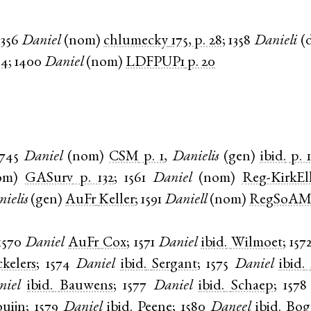
1356
Daniel
(
nom
)
chlumecky
175, p. 28
;
1358
Danieli
(
34
;
1400
Daniel
(
nom
)
LDFPUP1
p. 20
745
Daniel
(
nom
)
CSM
p. 1
,
Danielis
(
gen
)
ibid.
p. 1
om
)
GASurv
p. 132
;
1561
Daniel
(
nom
)
Reg-KirkEl
ielis
(
gen
)
AuFr
Keller
;
1591
Daniell
(
nom
)
RegSoAM
1570
Daniel
AuFr
Cox
;
1571
Daniel
ibid.
Wilmoet
;
157
kelers
;
1574
Daniel
ibid.
Sergant
;
1575
Daniel
ibid.
niel
ibid.
Bauwens
;
1577
Daniel
ibid.
Schaep
;
1578
ouijn
;
1579
Daniel
ibid.
Peene
;
1580
Daneel
ibid.
Bog