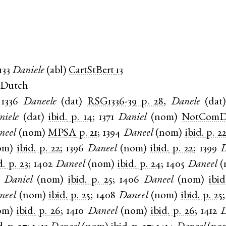
133
Daniele
(
abl
)
CartStBert
13
 Dutch
1336
Daneele
(
dat
)
RSG1336-39
p. 28
,
Danele
(
dat
niele
(
dat
)
ibid.
p. 14
;
1371
Daniel
(
nom
)
NotComD
neel
(
nom
)
MPSA
p. 21
;
1394
Daneel
(
nom
)
ibid.
p. 2
om
)
ibid.
p. 22
;
1396
Daneel
(
nom
)
ibid.
p. 22
;
1399
D
d.
p. 23
;
1402
Daneel
(
nom
)
ibid.
p. 24
;
1405
Daneel
(
,
Daniel
(
nom
)
ibid.
p. 25
;
1406
Daneel
(
nom
)
ibid
neel
(
nom
)
ibid.
p. 25
;
1408
Daneel
(
nom
)
ibid.
p. 25
om
)
ibid.
p. 26
;
1410
Daneel
(
nom
)
ibid.
p. 26
;
1412
D