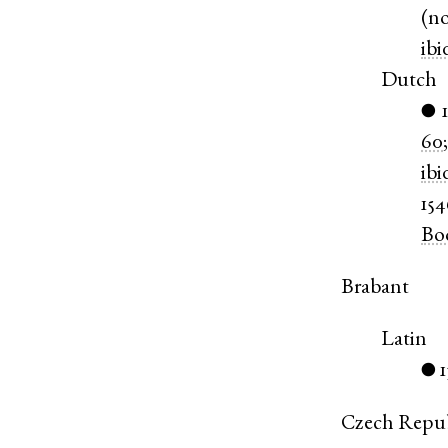
(
n
ibi
Dutch
●
60
ibi
15
Bo
Brabant
Latin
1
●
Czech Repu