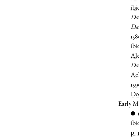
ibi
Da
Da
158
ibi
Al
Da
Ac
159
Do
Early M
●
ibi
p. 