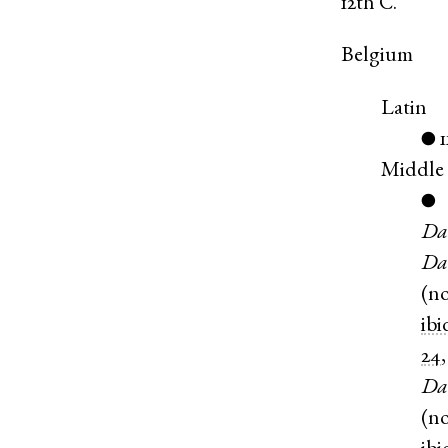
12th C.
Belgium
Latin
1
●
Middle
●
Da
Da
(
n
ibi
24
Da
(
n