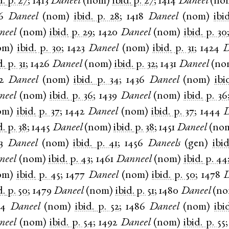
d.
p. 27
;
1413
Daneel
(
nom
)
ibid.
p. 27
;
1414
Daneel
(
no
6
Daneel
(
nom
)
ibid.
p. 28
;
1418
Daneel
(
nom
)
ibid
neel
(
nom
)
ibid.
p. 29
;
1420
Daneel
(
nom
)
ibid.
p. 30
om
)
ibid.
p. 30
;
1423
Daneel
(
nom
)
ibid.
p. 31
;
1424
D
d.
p. 31
;
1426
Daneel
(
nom
)
ibid.
p. 32
;
1431
Daneel
(
no
2
Daneel
(
nom
)
ibid.
p. 34
;
1436
Daneel
(
nom
)
ibi
neel
(
nom
)
ibid.
p. 36
;
1439
Daneel
(
nom
)
ibid.
p. 36
om
)
ibid.
p. 37
;
1442
Daneel
(
nom
)
ibid.
p. 37
;
1444
D
d.
p. 38
;
1445
Daneel
(
nom
)
ibid.
p. 38
;
1451
Daneel
(
no
3
Daneel
(
nom
)
ibid.
p. 41
;
1456
Daneels
(
gen
)
ibid
neel
(
nom
)
ibid.
p. 43
;
1461
Danneel
(
nom
)
ibid.
p. 44
om
)
ibid.
p. 45
;
1477
Daneel
(
nom
)
ibid.
p. 50
;
1478
D
d.
p. 50
;
1479
Daneel
(
nom
)
ibid.
p. 51
;
1480
Daneel
(
n
84
Daneel
(
nom
)
ibid.
p. 52
;
1486
Daneel
(
nom
)
ibi
neel
(
nom
)
ibid.
p. 54
;
1492
Daneel
(
nom
)
ibid.
p. 55