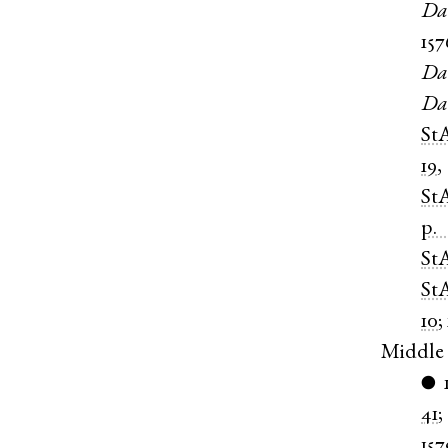
Dan
157
Da
Da
St
19
St
p.
St
St
10
;
Middle
●
41
157