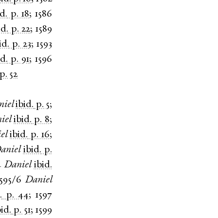
id.
p. 18
;
1586
id.
p. 22
;
1589
id.
p. 23
;
1593
id.
p. 91
;
1596
p. 52
niel
ibid.
p. 5
;
iel
ibid.
p. 8
;
el
ibid.
p. 16
;
aniel
ibid.
p.
4
Daniel
ibid.
1595/6
Daniel
.
p. 44
;
1597
bid.
p. 51
;
1599