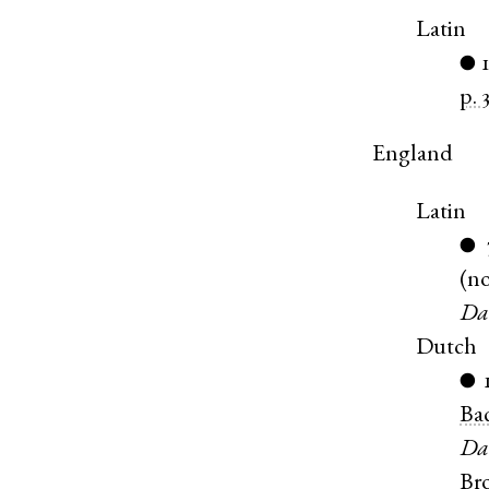
Latin
●
p. 
England
Latin
●
(
n
Dan
Dutch
●
Bac
Da
Br