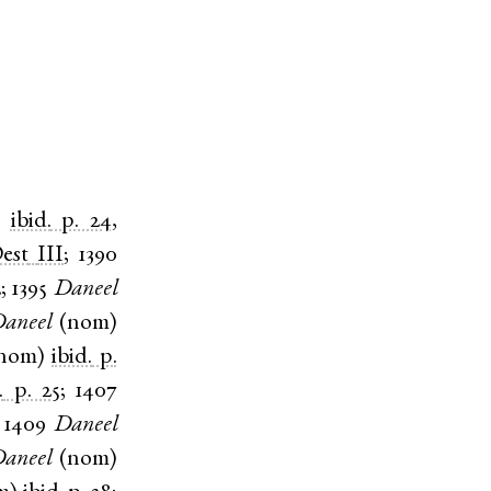
)
ibid.
p. 24
,
est
III
;
1390
2
;
1395
Daneel
aneel
(
nom
)
nom
)
ibid.
p.
.
p. 25
;
1407
;
1409
Daneel
aneel
(
nom
)