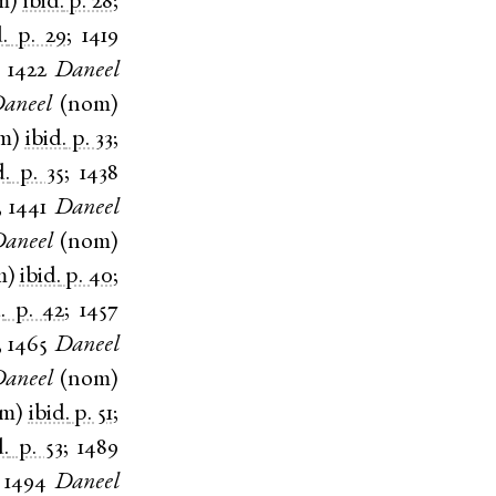
m
)
ibid.
p. 28
;
.
p. 29
;
1419
;
1422
Daneel
aneel
(
nom
)
m
)
ibid.
p. 33
;
d.
p. 35
;
1438
;
1441
Daneel
aneel
(
nom
)
m
)
ibid.
p. 40
;
.
p. 42
;
1457
;
1465
Daneel
aneel
(
nom
)
om
)
ibid.
p. 51
;
d.
p. 53
;
1489
;
1494
Daneel