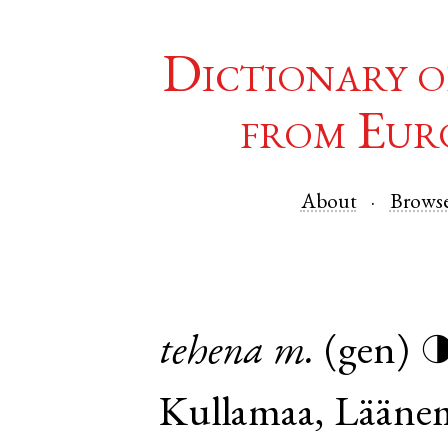
Dictionary o
from Eur
About
Brows
tehena
m.
(gen)
Kullamaa
,
Lääne