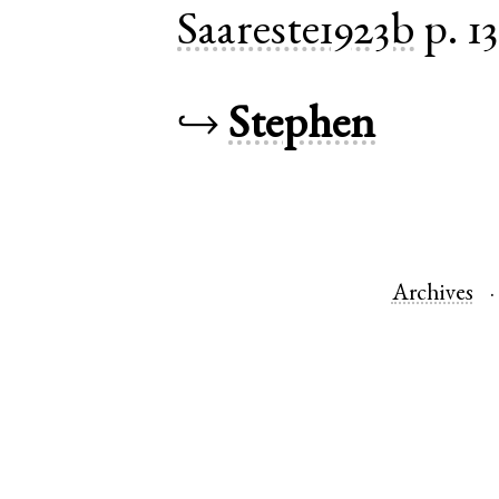
Saareste1923b
p. 1
↪
Stephen
Archives