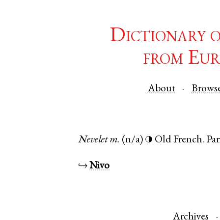
Dictionary 
from Eur
About
Brows
Nevelet
m.
(n/a)
Old French
.
Par
◑
↪
Nivo
Archives