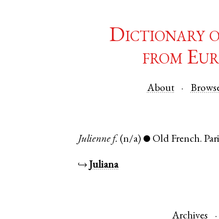
Dictionary 
from Eur
About
Brows
Julienne
f.
(n/a)
Old French
.
Par
●
↪
Juliana
Archives