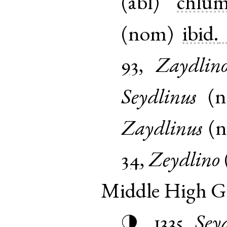
(
abl
)
chlum
(
nom
)
ibid.
93
,
Zaydlin
Seydlinus
(
Zaydlinus
(
34
,
Zeydlino
Middle High 
1335
Sey
◑