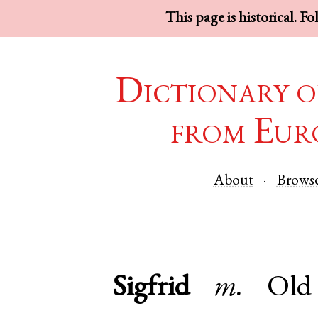
This page is historical. F
Dictionary o
from Eur
About
Brows
Sigfrid
m.
Old