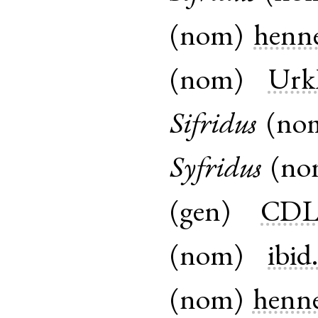
(
nom
)
henne
(
nom
)
Urk
Sifridus
(
no
Syfridus
(
no
(
gen
)
CDL-
(
nom
)
ibid
(
nom
)
henne