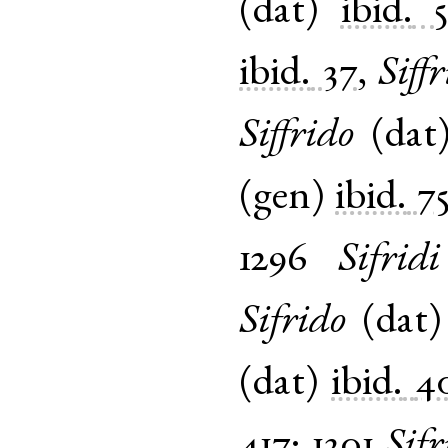
(
dat
)
ibid.
ibid.
37
,
Siff
Siffrido
(
dat
(
gen
)
ibid.
7
1296
Sifridi
Sifrido
(
dat
(
dat
)
ibid.
4
417
;
1301
Sifr