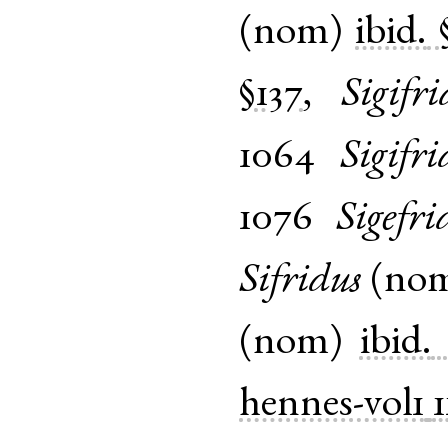
(
nom
)
ibid.
§137
,
Sigifri
1064
Sigifri
1076
Sigefri
Sifridus
(
no
(
nom
)
ibid.
hennes-vol1
1