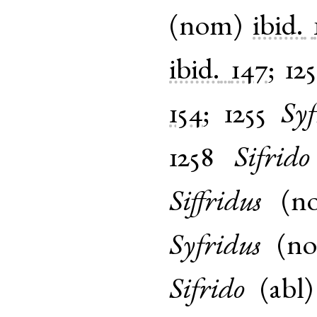
(
nom
)
ibid.
ibid.
147
;
12
154
;
1255
Syf
1258
Sifrido
Siffridus
(
n
Syfridus
(
n
Sifrido
(
abl