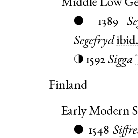
Middle Low G
1389
Se
●
Segefryd
ibid
1592
Sigga
◑
Finland
Early Modern 
1548
Siffr
●