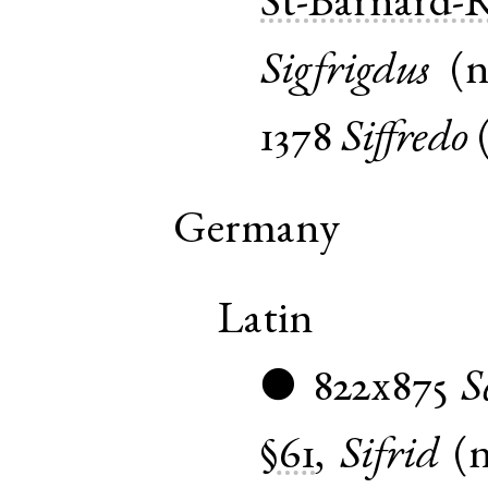
St-Barnard
Sigfrigdus
(
1378
Siffredo
Germany
Latin
822x875
S
●
§61
,
Sifrid
(