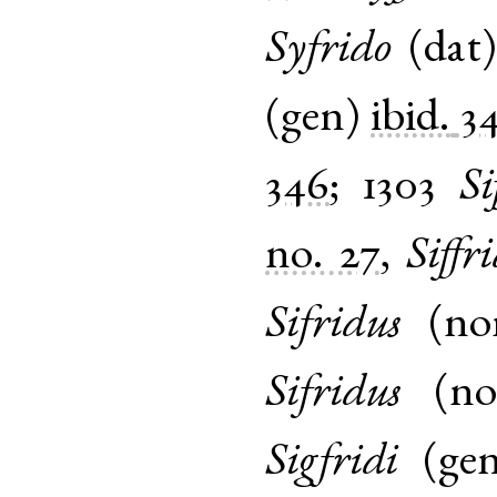
Syfrido
(
dat
(
gen
)
ibid.
3
346
;
1303
Si
no. 27
,
Siff
Sifridus
(
n
Sifridus
(
n
Sigfridi
(
ge