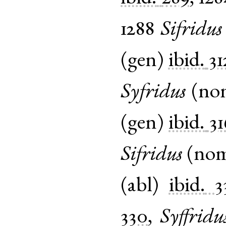
1288
Sifridus
(
gen
)
ibid.
31
Syfridus
(
no
(
gen
)
ibid.
31
Sifridus
(
no
(
abl
)
ibid.
3
330
,
Syffridu