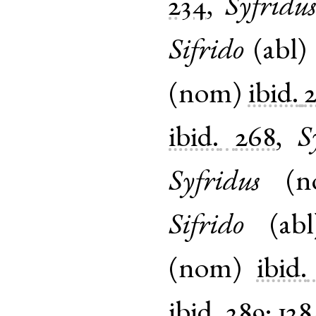
234
,
Syfridus
Sifrido
(
abl
(
nom
)
ibid.
ibid.
268
,
S
Syfridus
(
n
Sifrido
(
abl
(
nom
)
ibid.
ibid.
289
;
128