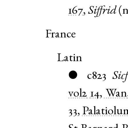
167
,
Siffrid
(
France
Latin
c823
Sic
●
vol2
14, Wan
33, Palatiolu