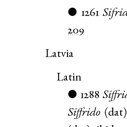
1261
Sifri
●
209
Latvia
Latin
1288
Siffri
●
Siffrido
(
dat