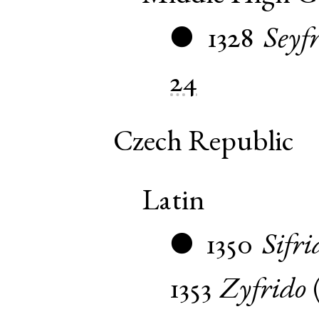
1328
Seyf
●
24
Czech Republic
Latin
1350
Sifri
●
1353
Zyfrido