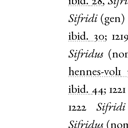
ibid.
28
,
Sifr
Sifridi
(
gen
ibid.
30
;
121
Sifridus
(
no
hennes-vol1
ibid.
44
;
1221
1222
Sifridi
Sifridus
(
no