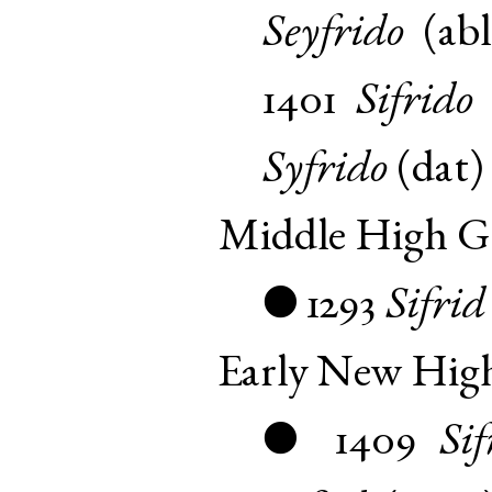
Seyfrido
(
abl
1401
Sifrido
Syfrido
(
dat
Middle High 
1293
Sifrid
●
Early New Hi
1409
Sif
●