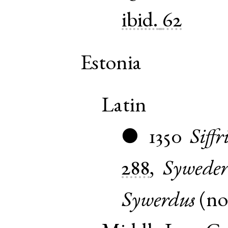
ibid.
62
Estonia
Latin
1350
Siffr
●
288
,
Syweder
Sywerdus
(
n