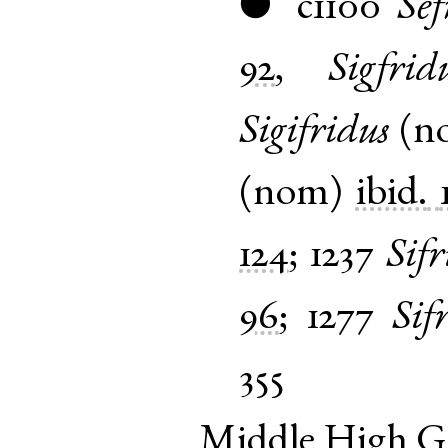
c1100
Sef
●
92
,
Sigfrid
Sigifridus
(
n
(
nom
)
ibid.
124
;
1237
Sifr
96
;
1277
Sif
355
Middle High 