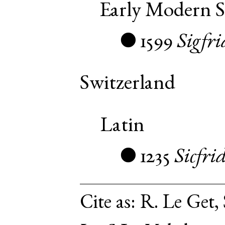
Early Modern 
1599
Sigfri
●
Switzerland
Latin
1235
Sicfri
●
Cite as:
R. Le Get, 