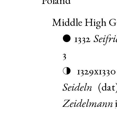
Poland
Middle High 
1332
Seifr
●
3
1329x1330
◑
Seideln
(
dat
Zeidelmann