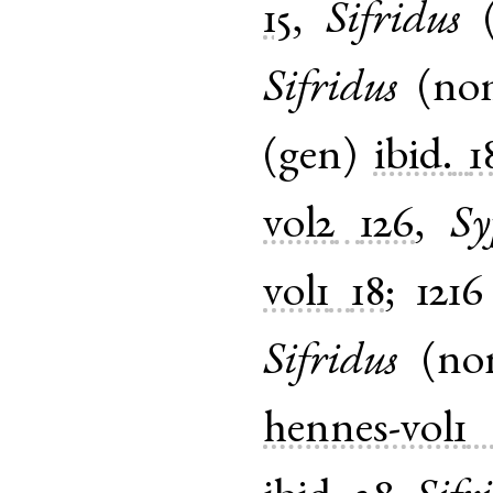
15
,
Sifridus
Sifridus
(
no
(
gen
)
ibid.
1
vol2
126
,
Sy
vol1
18
;
1216
Sifridus
(
no
hennes-vol1