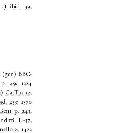
cc
)
ibid.
39
,
i
(
gen
)
BBC-
p. 49
;
1324
m
)
CatTir1
12
;
bid.
253
;
1370
Gen1
p. 243
,
nditti
II-37
,
anello-2
;
1423