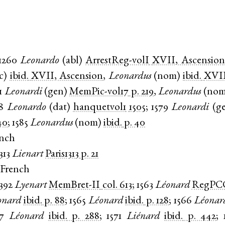
1260
Leonardo
(
abl
)
ArrestReg-volI
XVII, Ascension
c
)
ibid.
XVII, Ascension
,
Leonardus
(
nom
)
ibid.
XVII
1
Leonardi
(
gen
)
MemPic-vol17
p. 219
,
Leonardus
(
no
8
Leonardo
(
dat
)
hanquetvol1
1505
;
1579
Leonardi
(
g
40
;
1585
Leonardus
(
nom
)
ibid.
p. 40
ench
313
Lienart
Paris1313
p. 21
 French
1392
Lyenart
MemBret-II
col. 613
;
1563
Léonard
RegPCC
onard
ibid.
p. 88
;
1565
Léonard
ibid.
p. 128
;
1566
Léonar
7
Léonard
ibid.
p. 288
;
1571
Liénard
ibid.
p. 442
;