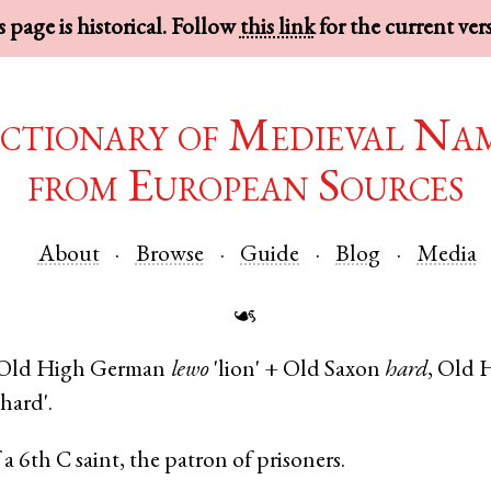
 page is historical. Follow
this link
for the current ver
ctionary of Medieval Na
from European Sources
About
Browse
Guide
Blog
Media
☙
Old High German
lewo
'lion' +
Old Saxon
hard
,
Old 
 hard'.
a 6th C saint, the patron of prisoners.