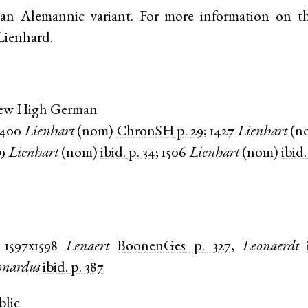
an Alemannic variant. For more information on t
 Lienhard
.
New High German
1400
Lienhart
(
nom
)
ChronSH
p. 29
;
1427
Lienhart
(
n
9
Lienhart
(
nom
)
ibid.
p. 34
;
1506
Lienhart
(
nom
)
ibid.
1597x1598
Lenaert
BoonenGes
p. 327
,
Leonaerdt
onardus
ibid.
p. 387
blic