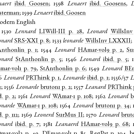
naert
ibid.
Goosen
;
1598
Lenaert
ibid.
Goosens
,
L
sterman
;
1599
Lenaert
ibid.
Goosen
odern English
1530
Lennard
LIWill-III
p. 28
,
Leonard
WillsInv
onard
SRS-XXI
p. 8
;
1533
leonarde
WillsInv
LXXXII
Anthonlin
p. 1
;
1544
Leonard
HAmar-vol9
p. 2
,
Su
onard
StAnthonlin
p. 5
;
1546
Leonard
ibid.
p. 5
;
mar-vol1
p. 79
,
StAnthonlin
p. 6
;
1549
Leonard
BEm
6
Leonard
PRThirsk
p. 1
,
Leonarde
ibid.
p. 1
;
1556/57
L
2
;
1556
Leonarde
bruton1
p. 2
;
1557
Leanard
PRThirsk
d.
p. 2
;
1561
Leonard
WAmar-1
p. 108
;
1562
Leonard
b
onarde
WAmar-1
p. 108
;
1564
Leonard
bruton1
p. 34
;
d.
p. 112
;
1569
Leonerd
SurMus
II
;
1570
Leonard
brut
onard
ibid.
p. 7
;
1581
Leanaerd
HAmar-vol9
p. 68
;
mar-vol2
p. 49
,
DEmar-vol1
p. 85
,
RegPat
p. 104
,
b