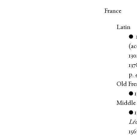
France
Latin
●
(
ac
130
137
p. 
Old Fr
1
●
Middle
●
Lé
156