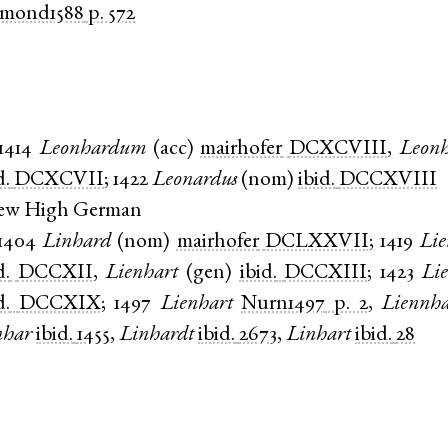
ymond1588
p. 572
1414
Leonhardum
(
acc
)
mairhofer
DCXCVIII
,
Leonh
d.
DCXCVII
;
1422
Leonardus
(
nom
)
ibid.
DCCXVIII
New High German
1404
Linhard
(
nom
)
mairhofer
DCLXXVII
;
1419
Lie
d.
DCCXII
,
Lienhart
(
gen
)
ibid.
DCCXIII
;
1423
Li
d.
DCCXIX
;
1497
Lienhart
Nurn1497
p. 2
,
Liennha
nhar
ibid.
1455
,
Linhardt
ibid.
2673
,
Linhart
ibid.
28