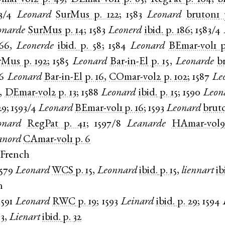
3/4
Leonard
SurMus
p. 122
;
1583
Leonard
bruton1
onarde
SurMus
p. 14
;
1583
Leonerd
ibid.
p. 186
;
1583/4
 66
,
Leonerde
ibid.
p. 58
;
1584
Leonard
BEmar-vol1
p
rMus
p. 192
;
1585
Leonard
Bar-in-El
p. 15
,
Leonarde
b
6
Leonard
Bar-in-El
p. 16
,
COmar-vol2
p. 102
;
1587
Le
,
DEmar-vol2
p. 13
;
1588
Leonard
ibid.
p. 15
;
1590
Leon
29
;
1593/4
Leonard
BEmar-vol1
p. 16
;
1593
Leonard
brut
onard
RegPat
p. 41
;
1597/8
Leanarde
HAmar-vol9
anord
CAmar-vol1
p. 6
 French
1579
Leonard
WCS
p. 15
,
Leonnard
ibid.
p. 15
,
liennart
ib
n
1591
Leonard
RWC
p. 19
;
1593
Leinard
ibid.
p. 29
;
1594
33
,
Lienart
ibid.
p. 32