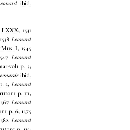
eonard
ibid.
LXXX
;
1531
;
1538
Leonard
rMus
I
;
1545
1547
Leonard
ar-vol1
p. 3
;
eonarde
ibid.
p. 2
,
Leonard
ruton1
p. 111
,
1567
Leonard
on1
p. 6
;
1575
1582
Leonard
ruton1
p. 115
;