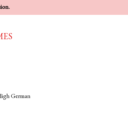
sion.
mes
High German