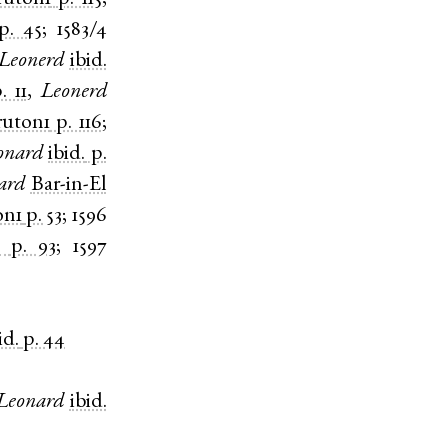
p. 45
;
1583/4
Leonerd
ibid.
. 11
,
Leonerd
ruton1
p. 116
;
onard
ibid.
p.
ard
Bar-in-El
on1
p. 53
;
1596
p. 93
;
1597
id.
p. 44
Leonard
ibid.