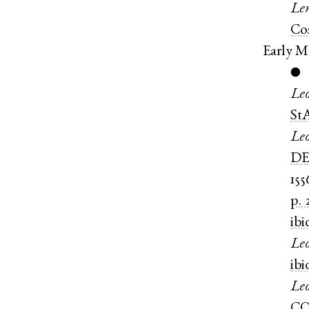
Le
Co
Early M
●
Le
St
Le
DE
155
p. 
ibi
Le
ibi
Le
CO