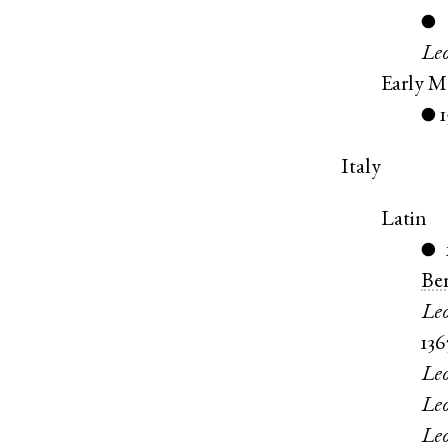
●
Le
Early M
●
Italy
Latin
●
Be
Le
136
Le
Le
Le