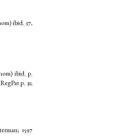
nom
)
ibid.
37,
nom
)
ibid.
p.
)
RegPat
p. 31
;
terman
;
1597