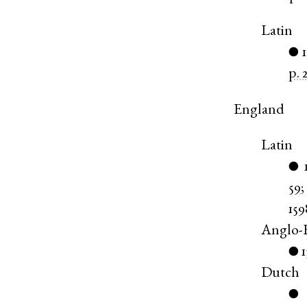
Latin
●
p. 
England
Latin
●
59
159
Anglo-
●
Dutch
●