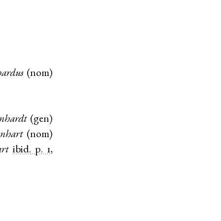
ardus
(
nom
)
nhardt
(
gen
)
enhart
(
nom
)
rt
ibid.
p. 1
,