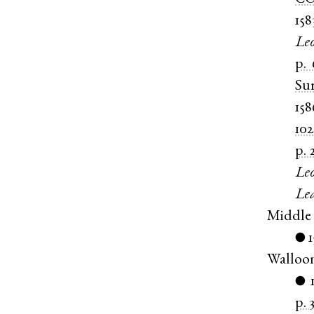
158
Le
p.
Su
158
102
p. 
Le
Le
Middle
●
Walloo
●
p. 