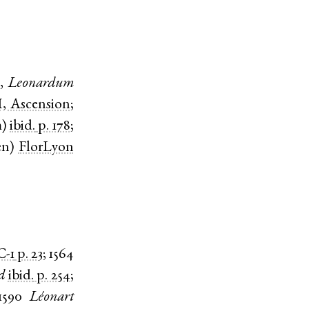
,
Leonardum
, Ascension
;
m
)
ibid.
p. 178
;
en
)
FlorLyon
-1
p. 23
;
1564
d
ibid.
p. 254
;
1590
Léonart