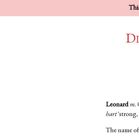
This
Di
Leonard
m.
hart
'strong,
The name of 