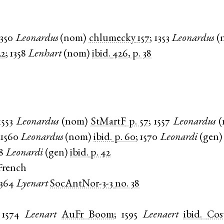
1350
Leonardus
(
nom
)
chlumecky
157
;
1353
Leonardus
(
22
;
1358
Lenhart
(
nom
)
ibid.
426, p. 38
1553
Leonardus
(
nom
)
StMartF
p. 57
;
1557
Leonardus
(
;
1560
Leonardus
(
nom
)
ibid.
p. 60
;
1570
Leonardi
(
gen
8
Leonardi
(
gen
)
ibid.
p. 42
French
1364
Lyenart
SocAntNor-3-3
no. 38
1574
Leenart
AuFr
Boom
;
1595
Leenaert
ibid.
Cos