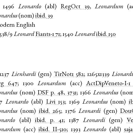
1496
Leonardo
(
abl
)
RegOct
39
,
Leonardum
(
a
onardus
(
nom
)
ibid.
39
odern English
1538/9
Leonard
Fiants-1
71
;
1540
Leonard
ibid.
150
1237
Lienhardi
(
gen
)
TirNot1
582
;
1265x1339
Lionard
rg
647
;
1300
Leonardum
(
acc
)
ActDipVeneto-I-1
onardus
(
nom
)
DSF
p. 48, 3731
;
1366
Leonardus
(
no
7
Leonardo
(
abl
)
Livi
153
;
1369
Leonardus
(
nom
)
i
onardus
(
nom
)
ibid.
265
;
1376
Leonardi
(
gen
)
Dou
onardo
(
abl
)
ibid.
p. 41
;
1387
Leonardi
(
gen
)
Ve
onardum
(
acc
)
ibid.
II-510
;
1393
Leonardo
(
abl
)
saj