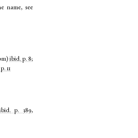
he name, see
om
)
ibid.
p. 8
;
p. 11
ibid.
p. 389
,