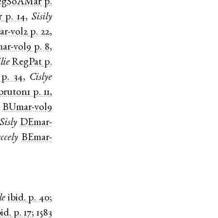
egSoAMar
p.
r
p. 14
,
Sisily
r-vol2
p. 22
,
ar-vol9
p. 8
,
lie
RegPat
p.
p. 34
,
Cislye
bruton1
p. 11
,
BUmar-vol9
Sisly
DEmar-
ccely
BEmar-
le
ibid.
p. 40
;
bid.
p. 17
;
1583