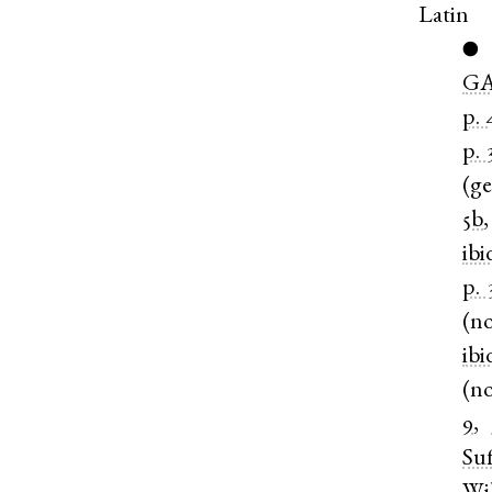
Latin
●
GA
p. 
p. 
(
g
5b
ibi
p. 
(
n
ibi
(
n
9
,
Suf