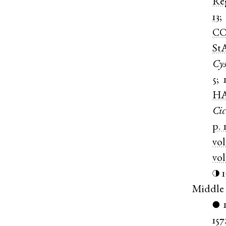
Re
13
CO
St
Cys
5
;
HA
Cic
p. 
vol
vol
◑
Middle
●
157