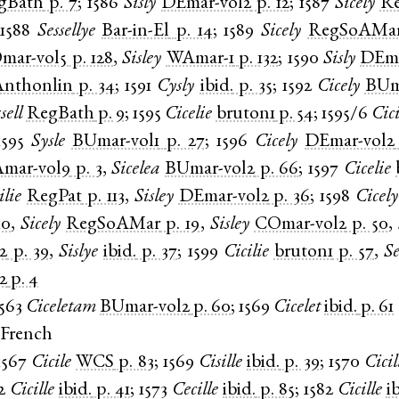
gBath
p. 7
;
1586
Sisly
DEmar-vol2
p. 12
;
1587
Sicely
R
;
1588
Sessellye
Bar-in-El
p. 14
;
1589
Sicely
RegSoAMa
mar-vol5
p. 128
,
Sisley
WAmar-1
p. 132
;
1590
Sisly
DEma
Anthonlin
p. 34
;
1591
Cysly
ibid.
p. 35
;
1592
Cicely
BUm
sell
RegBath
p. 9
;
1595
Cicelie
bruton1
p. 54
;
1595/6
Cici
1595
Sysle
BUmar-vol1
p. 27
;
1596
Cicely
DEmar-vol2
mar-vol9
p. 3
,
Sicelea
BUmar-vol2
p. 66
;
1597
Cicelie
ilie
RegPat
p. 113
,
Sisley
DEmar-vol2
p. 36
;
1598
Cicely
10
,
Sicely
RegSoAMar
p. 19
,
Sisley
COmar-vol2
p. 50
,
2
p. 39
,
Sislye
ibid.
p. 37
;
1599
Cicilie
bruton1
p. 57
,
Se
2
p. 4
1563
Ciceletam
BUmar-vol2
p. 60
;
1569
Cicelet
ibid.
p. 61
 French
1567
Cicile
WCS
p. 83
;
1569
Cisille
ibid.
p. 39
;
1570
Cicil
2
Cicille
ibid.
p. 41
;
1573
Cecille
ibid.
p. 85
;
1582
Cicille
i