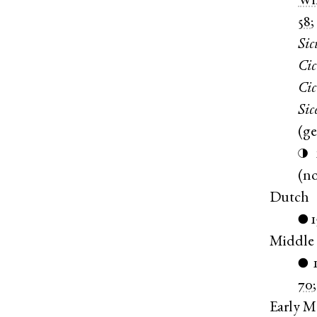
Wi
58
Sic
Cic
Cic
Sic
(
g
◑
(
n
Dutch
●
Middle 
●
70
Early M