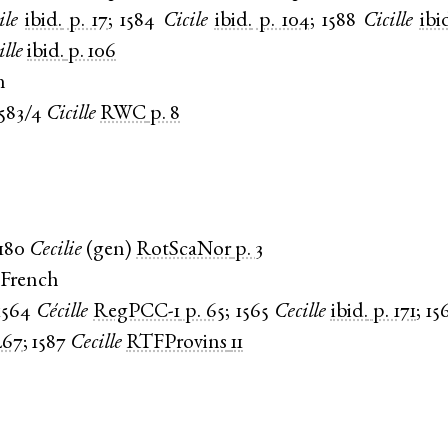
ile
ibid.
p. 17
;
1584
Cicile
ibid.
p. 104
;
1588
Cicille
ibi
ille
ibid.
p. 106
n
1583/4
Cicille
RWC
p. 8
1180
Cecilie
(
gen
)
RotScaNor
p. 3
 French
1564
Cécille
RegPCC-1
p. 65
;
1565
Cecille
ibid.
p. 171
;
15
267
;
1587
Cecille
RTFProvins
11