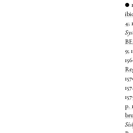
●
ibi
4
;
Sys
BE
9
;
15
Re
157
157
157
p. 
br
Sis