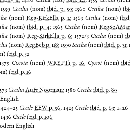
llsInv
æ
;
1440
Ciciliæ
(
dat
)
ibid.
LI
;
1555
Cecilia
(
no
;
1559
Cecilia
(
nom
)
ibid.
p. 59
;
1560
Cecilia
(
nom
)
ibi
ilia
(
nom
)
Reg-KirkElla
p. 2
;
1563
Cicilia
(
nom
)
ibid
ilia
(
nom
)
ibid.
p. 4
;
1565
Cicilia
(
nom
)
RegSoAMa
ilia
(
nom
)
Reg-KirkElla
p. 6
;
1572/3
Cicilia
(
nom
)
ib
elia
(
nom
)
RegBeb
p. 118
;
1590
Sicilia
(
nom
)
ibid.
p. 31
;
en
)
ibid.
p. 32
1379
Cissota
(
nom
)
WRYPT1
p. 16
,
Cyssot
(
nom
)
ibid
om
)
ibid.
p. 16
1573
Cecilia
AuFr
Noorman
;
1580
Cecilie
ibid.
p. 89
English
1424–25
Cecile
EEW
p. 56
;
1425
Cecile
ibid.
p. 63
;
1426
;
1436
Cicile
ibid.
p. 106
odern English