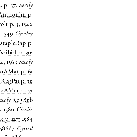
.
p. 57
,
Secily
Anthonlin
p.
ol1
p. 3
;
1546
;
1549
Cyseley
stapleBap
p.
ie
ibid.
p. 30
;
14
;
1563
Sicely
SoAMar
p. 6
;
RegPat
p. 31
;
SoAMar
p. 7
;
icely
RegBeb
5
;
1580
Cicelie
l5
p. 127
;
1584
1586/7
Cyssell