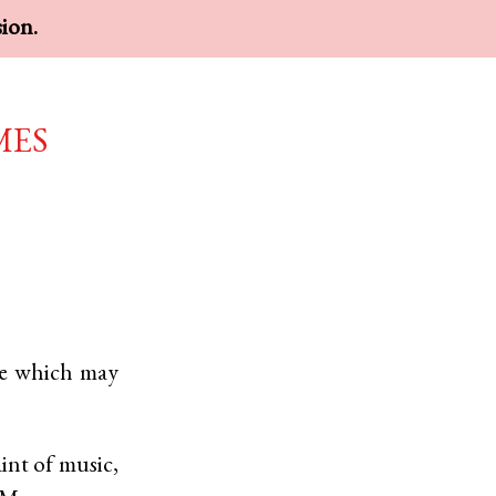
sion.
mes
 which may
int of music,