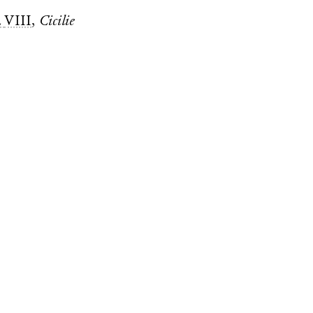
2
VIII
,
Cicilie