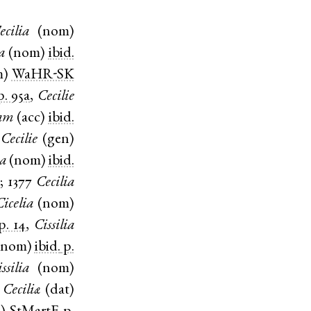
ecilia
(
nom
)
a
(
nom
)
ibid.
m
)
WaHR-SK
p. 95a
,
Cecilie
iam
(
acc
)
ibid.
Cecilie
(
gen
)
ia
(
nom
)
ibid.
0
;
1377
Cecilia
Cicelia
(
nom
)
p. 14
,
Cissilia
nom
)
ibid.
p.
ssilia
(
nom
)
Ceciliæ
(
dat
)