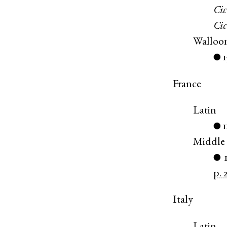
Cic
Cic
Walloo
●
France
Latin
●
Middle
●
p. 
Italy