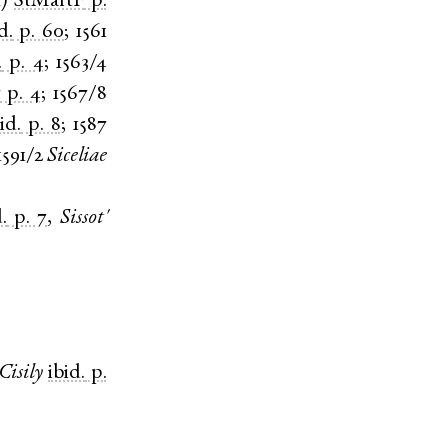
m
)
StMartF
p.
d.
p. 60
;
1561
.
p. 4
;
1563/4
r
p. 4
;
1567/8
id.
p. 8
;
1587
1591/2
Siceliae
.
p. 7
,
Sissot'
Cisily
ibid.
p.