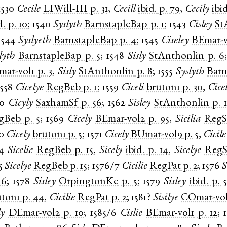
1530
Cecile
LIWill-III
p. 31
,
Cecill
ibid.
p. 79
,
Cecily
ibid
d.
p. 10
;
1540
Syslyth
BarnstapleBap
p. 1
;
1543
Cisley
St
1544
Syslyeth
BarnstapleBap
p. 4
;
1545
Ciseley
BEmar-v
lyth
BarnstapleBap
p. 5
;
1548
Sisly
StAnthonlin
p. 6
mar-vol1
p. 3
,
Sisly
StAnthonlin
p. 8
;
1555
Syslyth
Barn
1558
Cicelye
RegBeb
p. 1
;
1559
Ciceli
bruton1
p. 30
,
Cicel
60
Cicyly
SaxhamSf
p. 56
;
1562
Sisley
StAnthonlin
p. 
gBeb
p. 5
;
1569
Cicely
BEmar-vol2
p. 95
,
Sicilia
Reg
0
Cicely
bruton1
p. 5
;
1571
Cicely
BUmar-vol9
p. 5
,
Cicile
4
Sicelie
RegBeb
p. 15
,
Sicely
ibid.
p. 14
,
Sicelye
Reg
5
Sicelye
RegBeb
p. 15
;
1576/7
Cicilie
RegPat
p. 2
;
1576
S
16
;
1578
Sisley
OrpingtonKe
p. 5
;
1579
Sisley
ibid.
p. 
uton1
p. 44
,
Cicilie
RegPat
p. 2
;
1581?
Sisilye
COmar-vo
ly
DEmar-vol2
p. 10
;
1585/6
Cislie
BEmar-vol1
p. 12
;