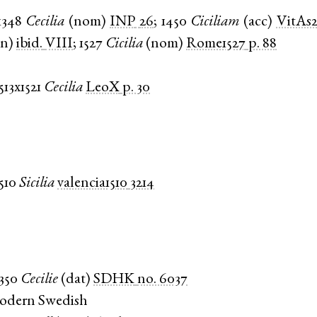
1348
Cecilia
(
nom
)
INP
26
;
1450
Ciciliam
(
acc
)
VitAs
en
)
ibid.
VIII
;
1527
Cicilia
(
nom
)
Rome1527
p. 88
513x1521
Cecilia
LeoX
p. 30
1510
Sicilia
valencia1510
3214
1350
Cecilie
(
dat
)
SDHK
no. 6037
Modern Swedish