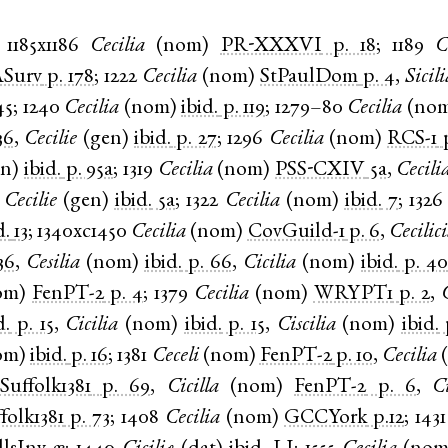
1185x1186
Cecilia
(
nom
)
PR-XXXVI
p. 18
;
1189
C
Surv
p. 178
;
1222
Cecilia
(
nom
)
StPaulDom
p. 4
,
Sicili
45
;
1240
Cecilia
(
nom
)
ibid.
p. 119
;
1279–80
Cecilia
(
no
36
,
Cecilie
(
gen
)
ibid.
p. 27
;
1296
Cecilia
(
nom
)
RCS-1
en
)
ibid.
p. 95a
;
1319
Cecilia
(
nom
)
PSS-CXIV
5a
,
Cecil
,
Cecilie
(
gen
)
ibid.
5a
;
1322
Cecilia
(
nom
)
ibid.
7
;
1326
d.
13
;
1340xc1450
Cecilia
(
nom
)
CovGuild-1
p. 6
,
Cecilic
36
,
Cesilia
(
nom
)
ibid.
p. 66
,
Cicilia
(
nom
)
ibid.
p. 4
om
)
FenPT-2
p. 4
;
1379
Cecilia
(
nom
)
WRYPT1
p. 2
,
d.
p. 15
,
Cicilia
(
nom
)
ibid.
p. 15
,
Ciscilia
(
nom
)
ibid.
om
)
ibid.
p. 16
;
1381
Ceceli
(
nom
)
FenPT-2
p. 10
,
Cecilia
(
Suffolk1381
p. 69
,
Cicilla
(
nom
)
FenPT-2
p. 6
,
Ci
folk1381
p. 73
;
1408
Cecilia
(
nom
)
GCCYork
p.12
;
1431