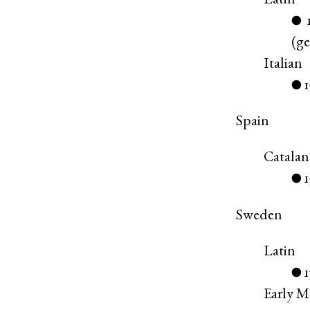
Latin
●
(
g
Italian
1
●
Spain
Catalan
●
Sweden
Latin
●
Early 