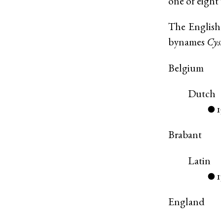
one of eigh
The English
bynames
Cys
Belgium
Dutch
●
Brabant
Latin
1
●
England