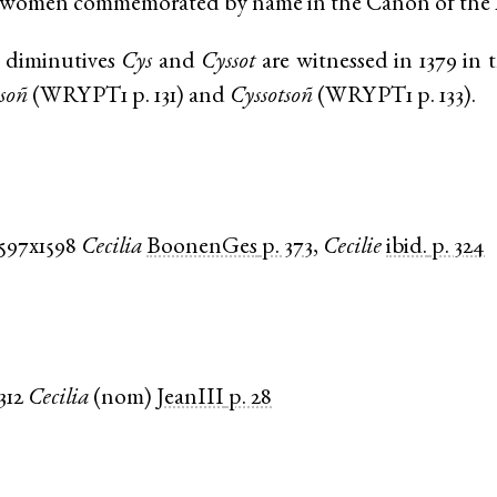
t women commemorated by name in the Canon of the 
 diminutives
Cys
and
Cyssot
are witnessed in 1379 in t
soñ
(
WRYPT1
p. 131
) and
Cyssotsoñ
(
WRYPT1
p. 133
).
1597x1598
Cecilia
BoonenGes
p. 373
,
Cecilie
ibid.
p. 324
312
Cecilia
(
nom
)
JeanIII
p. 28