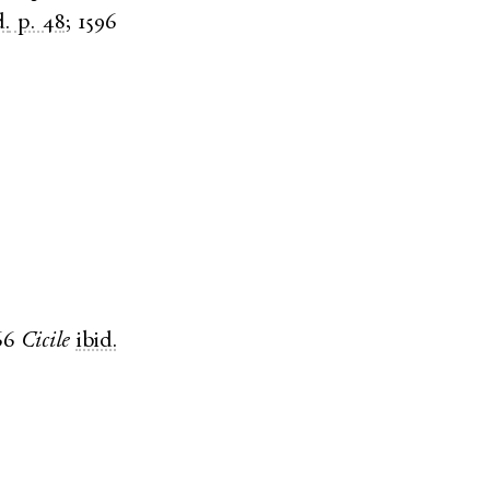
d.
p. 48
;
1596
66
Cicile
ibid.