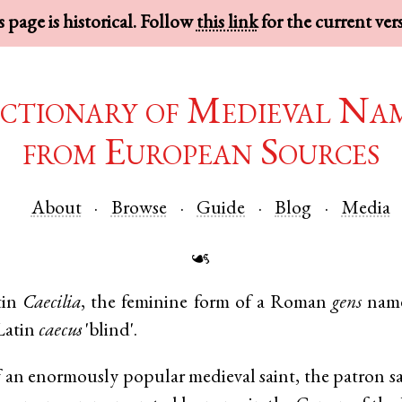
 page is historical. Follow
this link
for the current ver
ctionary of Medieval Na
from European Sources
About
Browse
Guide
Blog
Media
☙
tin
Caecilia
, the feminine form of a Roman
gens
name
Latin
caecus
'blind'.
an enormously popular medieval saint, the patron sa