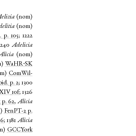
elizia
(
nom
)
elitia
(
nom
)
.
p. 105
;
1222
1240
Adelicia
Alicia
(
nom
)
m
)
WaHR-SK
om
)
ComWil-
bid.
p. 2
;
1300
CXIV
10f
;
1326
1
p. 62
,
Alicia
m
)
FenPT-2
p.
 6
;
1381
Alicia
m
)
GCCYork