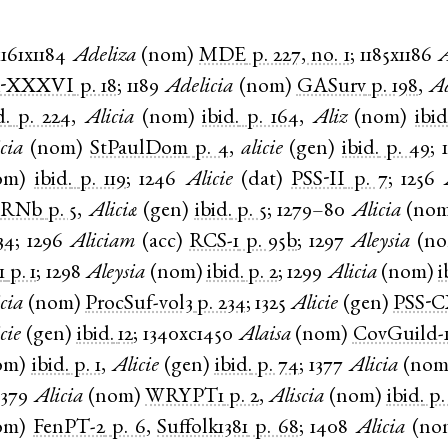
1161x1184
Adeliza
(
nom
)
MDE
p. 227, no. 1
;
1185x1186
A
-XXXVI
p. 18
;
1189
Adelicia
(
nom
)
GASurv
p. 198
,
Ad
d.
p. 224
,
Alicia
(
nom
)
ibid.
p. 164
,
Aliz
(
nom
)
ibid
cia
(
nom
)
StPaulDom
p. 4
,
alicie
(
gen
)
ibid.
p. 49
;
om
)
ibid.
p. 119
;
1246
Alicie
(
dat
)
PSS-II
p. 7
;
1256
ARNb
p. 5
,
Aliciæ
(
gen
)
ibid.
p. 5
;
1279–80
Alicia
(
no
34
;
1296
Aliciam
(
acc
)
RCS-1
p. 95b
;
1297
Aleysia
(
n
1
p. 1
;
1298
Aleysia
(
nom
)
ibid.
p. 2
;
1299
Alicia
(
nom
)
i
cia
(
nom
)
ProcSuf-vol3
p. 234
;
1325
Alicie
(
gen
)
PSS-
cie
(
gen
)
ibid.
12
;
1340xc1450
Alaisa
(
nom
)
CovGuild-
om
)
ibid.
p. 1
,
Alicie
(
gen
)
ibid.
p. 74
;
1377
Alicia
(
no
1379
Alicia
(
nom
)
WRYPT1
p. 2
,
Aliscia
(
nom
)
ibid.
p.
om
)
FenPT-2
p. 6
,
Suffolk1381
p. 68
;
1408
Alicia
(
no