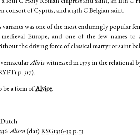
a 10th C Holy Roman empress and saint, an 11th C Fr
en consort of Cyprus, and a 13th C Belgian saint.
its variants was one of the most enduringly popular f
 medieval Europe, and one of the few names to a
thout the driving force of classical martyr or saint be
 vernacular
Alis
is witnessed in 1379 in the relational
RYPT1
p. 317
).
o be a form of
Alvice
.
 Dutch
1336
Alisen
(
dat
)
RSG1336-39
p. 13