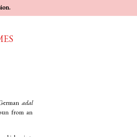
sion.
mes
German
adal
noun from an