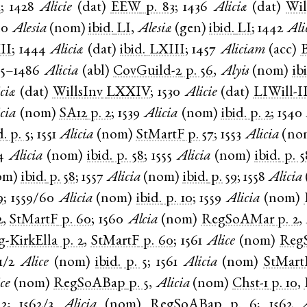
1
;
1428
Alicie
(
dat
)
EEW
p. 83
;
1436
Aliciæ
(
dat
)
Wil
40
Alesia
(
nom
)
ibid.
LI
,
Alesiæ
(
gen
)
ibid.
LI
;
1442
Ali
II
;
1444
Aliciæ
(
dat
)
ibid.
LXIII
;
1457
Aliciam
(
acc
)
B
85–1486
Alicia
(
abl
)
CovGuild-2
p. 56
,
Alyis
(
nom
)
ib
ciæ
(
dat
)
WillsInv
LXXIV
;
1530
Alicie
(
dat
)
LIWill-I
cia
(
nom
)
SA12
p. 2
;
1539
Alicia
(
nom
)
ibid.
p. 2
;
1540
d.
p. 5
;
1551
Alicia
(
nom
)
StMartF
p. 57
;
1553
Alicia
(
no
4
Alicia
(
nom
)
ibid.
p. 58
;
1555
Alicia
(
nom
)
ibid.
p. 5
om
)
ibid.
p. 58
;
1557
Alicia
(
nom
)
ibid.
p. 59
;
1558
Alicia
9
;
1559/60
Alicia
(
nom
)
ibid.
p. 10
;
1559
Alicia
(
nom
)
2
,
StMartF
p. 60
;
1560
Alcia
(
nom
)
RegSoAMar
p. 2
,
g-KirkElla
p. 2
,
StMartF
p. 60
;
1561
Alice
(
nom
)
Reg
1/2
Alice
(
nom
)
ibid.
p. 5
;
1561
Alicia
(
nom
)
StMart
ce
(
nom
)
RegSoABap
p. 5
,
Alicia
(
nom
)
Chst-1
p. 10
,
 2
;
1562/3
Alicia
(
nom
)
RegSoABap
p. 6
;
1562
A