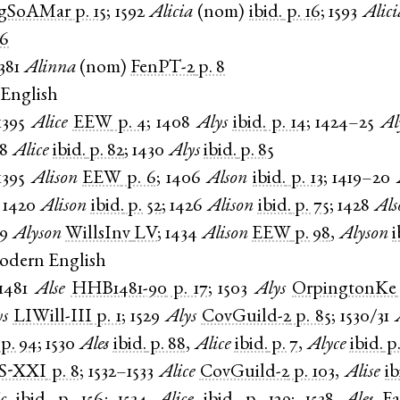
gSoAMar
p. 15
;
1592
Alicia
(
nom
)
ibid.
p. 16
;
1593
Alici
16
381
Alinna
(
nom
)
FenPT-2
p. 8
English
1395
Alice
EEW
p. 4
;
1408
Alys
ibid.
p. 14
;
1424–25
Al
28
Alice
ibid.
p. 82
;
1430
Alys
ibid.
p. 85
1395
Alison
EEW
p. 6
;
1406
Alson
ibid.
p. 13
;
1419–20
;
1420
Alison
ibid.
p. 52
;
1426
Alison
ibid.
p. 75
;
1428
Als
29
Alyson
WillsInv
LV
;
1434
Alison
EEW
p. 98
,
Alyson
i
odern English
1481
Alse
HHB1481-90
p. 17
;
1503
Alys
OrpingtonKe
ys
LIWill-III
p. 1
;
1529
Alys
CovGuild-2
p. 85
;
1530/31
p. 94
;
1530
Ales
ibid.
p. 88
,
Alice
ibid.
p. 7
,
Alyce
ibid.
p
S-XXI
p. 8
;
1532–1533
Alice
CovGuild-2
p. 103
,
Alise
ib