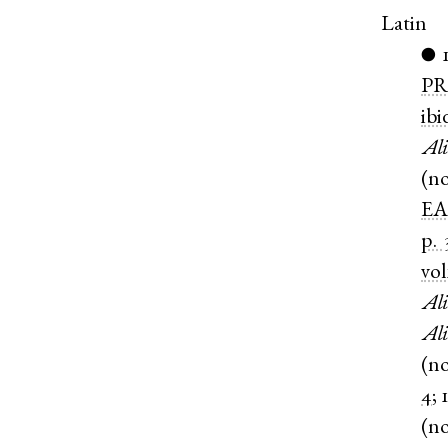
Latin
●
PR
ibi
Ali
(
n
E
p. 
vol
Ali
Ali
(
n
4
;
(
n