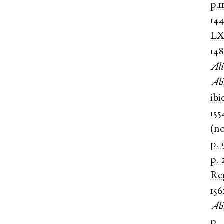
p.1
14
LX
14
Ali
Ali
ibi
155
(
n
p. 
p. 
Re
156
Ali
p.