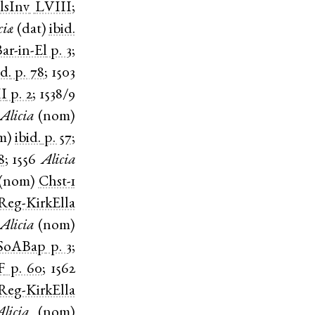
lsInv
LVIII
;
ciæ
(
dat
)
ibid.
ar-in-El
p. 3
;
id.
p. 78
;
1503
II
p. 2
;
1538/9
Alicia
(
nom
)
m
)
ibid.
p. 57
;
8
;
1556
Alicia
(
nom
)
Chst-1
Reg-KirkElla
Alicia
(
nom
)
SoABap
p. 3
;
F
p. 60
;
1562
Reg-KirkElla
licia
(
nom
)