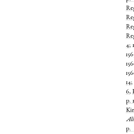
Re
Re
Re
Re
4
;
156
15
15
14
6
,
p. 
Kir
Ali
p. 