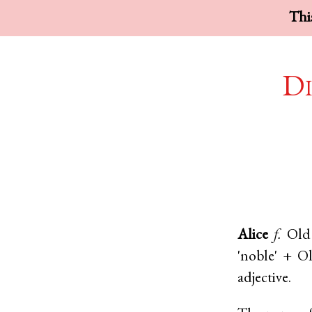
This
Di
Alice
f.
Old
'noble' +
O
adjective.