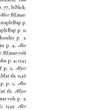
stleach
,
Alis
p. 77
,
StNick-
Alice
BEmar-
stapleBap
p.
apleBap
p. 2
;
honlin
p. 3
,
in
p. 4
,
Alse
e
BEmar-vol1
lin
p. 4
;
1545
f
p. 2
,
Alyce
xMar
1b
;
1546
ap
p. 5
,
Alse
ar
1b
,
Allyse
ar-vol1
p. 3
;
6
;
1549
Alce