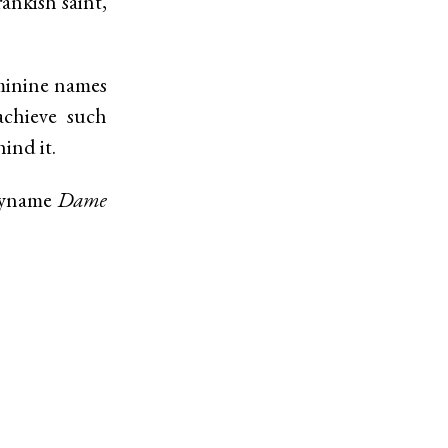
ankish saint,
eminine names
chieve such
hind it.
 byname
Dame