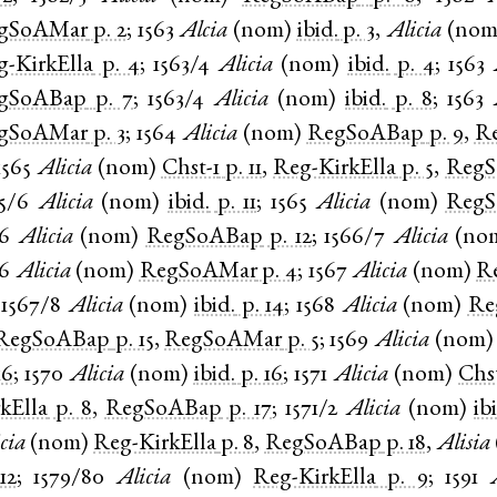
gSoAMar
p. 2
;
1563
Alcia
(
nom
)
ibid.
p. 3
,
Alicia
(
no
g-KirkElla
p. 4
;
1563/4
Alicia
(
nom
)
ibid.
p. 4
;
1563
gSoABap
p. 7
;
1563/4
Alicia
(
nom
)
ibid.
p. 8
;
1563
gSoAMar
p. 3
;
1564
Alicia
(
nom
)
RegSoABap
p. 9
,
R
1565
Alicia
(
nom
)
Chst-1
p. 11
,
Reg-KirkElla
p. 5
,
Reg
5/6
Alicia
(
nom
)
ibid.
p. 11
;
1565
Alicia
(
nom
)
Reg
66
Alicia
(
nom
)
RegSoABap
p. 12
;
1566/7
Alicia
(
no
66
Alicia
(
nom
)
RegSoAMar
p. 4
;
1567
Alicia
(
nom
)
R
;
1567/8
Alicia
(
nom
)
ibid.
p. 14
;
1568
Alicia
(
nom
)
Re
RegSoABap
p. 15
,
RegSoAMar
p. 5
;
1569
Alicia
(
nom
16
;
1570
Alicia
(
nom
)
ibid.
p. 16
;
1571
Alicia
(
nom
)
Chs
kElla
p. 8
,
RegSoABap
p. 17
;
1571/2
Alicia
(
nom
)
ib
cia
(
nom
)
Reg-KirkElla
p. 8
,
RegSoABap
p. 18
,
Alisia
12
;
1579/80
Alicia
(
nom
)
Reg-KirkElla
p. 9
;
1591