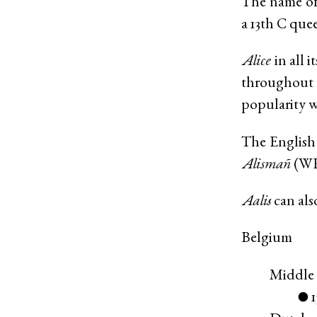
The name of 
a 13th C que
Alice
in all 
throughout
popularity wi
The English
Alismañ
(
W
Aalis
can als
Belgium
Middle
●