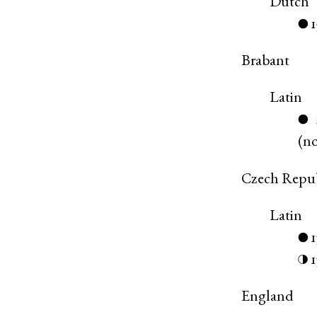
Dutch
●
Brabant
Latin
●
(
n
Czech Repu
Latin
●
◑
England