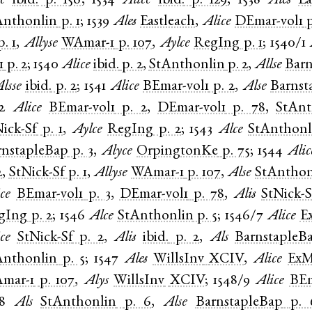
c
ibid.
p. 156
;
1534
Alice
ibid.
p. 129
;
1538
Ales
Ea
Anthonlin
p. 1
;
1539
Ales
Eastleach
,
Alice
DEmar-vol1
p. 1
,
Allyse
WAmar-1
p. 107
,
Aylce
RegIng
p. 1
;
1540/1
1
p. 2
;
1540
Alice
ibid.
p. 2
,
StAnthonlin
p. 2
,
Allse
Barn
lsse
ibid.
p. 2
;
1541
Alice
BEmar-vol1
p. 2
,
Alse
Barnst
2
Alice
BEmar-vol1
p. 2
,
DEmar-vol1
p. 78
,
StAnt
Nick-Sf
p. 1
,
Aylce
RegIng
p. 2
;
1543
Alce
StAnthonl
rnstapleBap
p. 3
,
Alyce
OrpingtonKe
p. 75
;
1544
Alic
2
,
StNick-Sf
p. 1
,
Allyse
WAmar-1
p. 107
,
Alse
StAnthon
ce
BEmar-vol1
p. 3
,
DEmar-vol1
p. 78
,
Alis
StNick-S
gIng
p. 2
;
1546
Alce
StAnthonlin
p. 5
;
1546/7
Alice
E
ce
StNick-Sf
p. 2
,
Alis
ibid.
p. 2
,
Als
BarnstapleB
Anthonlin
p. 5
;
1547
Ales
WillsInv
XCIV
,
Alice
ExM
mar-1
p. 107
,
Alys
WillsInv
XCIV
;
1548/9
Alice
BEm
8
Als
StAnthonlin
p. 6
,
Alse
BarnstapleBap
p. 