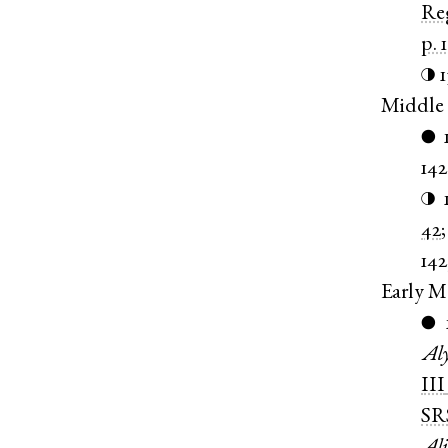
Re
p. 
1
◑
Middle 
●
14
◑
42
14
Early M
●
Al
III
SR