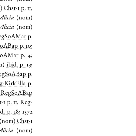
m
)
Chst-1
p. 11
,
Alicia
(
nom
)
Alicia
(
nom
)
egSoAMar
p.
SoABap
p. 10
;
SoAMar
p. 4
;
m
)
ibid.
p. 13
;
egSoABap
p.
g-KirkElla
p.
)
RegSoABap
t-1
p. 11
,
Reg-
id.
p. 18
;
1572
(
nom
)
Chst-1
Alicia
(
nom
)