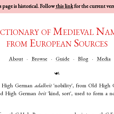
 page is historical. Follow
this link
for the current ver
ctionary of Medieval Na
from European Sources
About
Browse
Guide
Blog
Media
☙
 High German
adalheit
'nobility', from
Old High 
ld High German
heit
'kind, sort', used to form a 