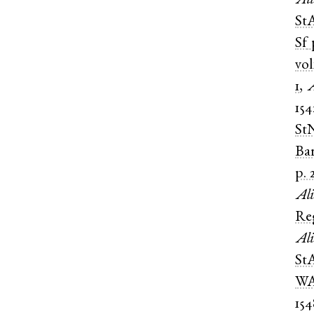
Ali
St
Sf
vol
1
,
A
154
St
Ba
p. 
Ali
Re
Ali
St
WA
154